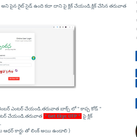
ని పైన రైట్ సైడ్ ఉంది కదా దాని పై క్లిక్ చేయండి.క్లిక్ చేసిన తరువాత
 నెంబర్ ఎంటర్ చేయండి.తరువాత బాక్స్ లో " కాప్చ కోడ్ "
్ ఎంటర్ చేయండి.తరువాత
" Get Ekyc OTP "
పై క్లిక్
.
ధర్ కార్డు తో లింక్ అయి ఉండాలి )