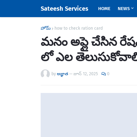
Sateesh Services
HOME
NEWS
హోమ్
how to check ration card
మనం అప్లై చేసిన రేషన్ 
లో ఎల తెలుసుకోవాల
by
అజ్ఞాత
—
జూన్ 12, 2025
0