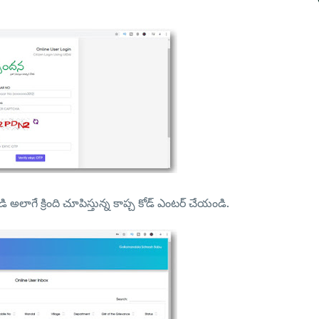
అలాగే క్రింది చూపిస్తున్న కాప్చ కోడ్ ఎంటర్ చేయండి.