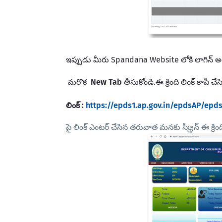
ఇప్పుడు మీరు Spandana Website లోకి లాగిన్ 
మరొక
New Tab
తీసుకోండి.ఈ క్రింది లింక్ కాపీ చేస
లింక్ :
https://epds1.ap.gov.in/epdsAP/epd
పై లింక్ ఎంటర్ చేసిన తరువాత మనకు స్క్రీన్ ఈ క్రింది