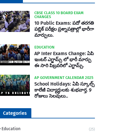
CBSE CLASS 10 BOARD EXAM
CHANGES
10 Public Exams: పదో తరగతి
పబ్లిక్‌ పరీక్షల ప్రశ్నాపత్రాల్లో భారీగా
మార్పులు.
EDUCATION
AP Inter Exams Change: ఏపి
ఇంటర్ ఎగ్జామ్స్ లో భారీ మార్పు
ఈ సారి పిబ్రవరిలో ఎగ్జామ్స్.
AP GOVERNMENT CALENDAR 2025
School Holidays: ఏపి స్కూల్స్
కాలేజీ విద్యార్ధులకు శుభవార్త. 9
రోజులు సెలవులు..
Categories
Education
(25)