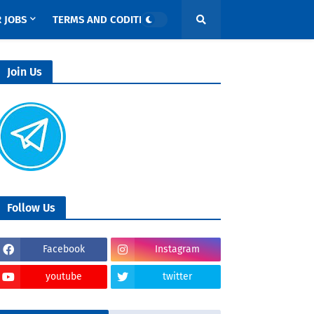
 JOBS
TERMS AND CODITIONS
Join Us
Follow Us
Facebook
Instagram
youtube
twitter