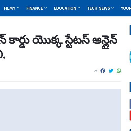
FILMY
FINANCE
EDUCATION
TECH NEWS
YOUR
కార్డు యొక్క స్టేటస్ ఆన్లైన్
ి.