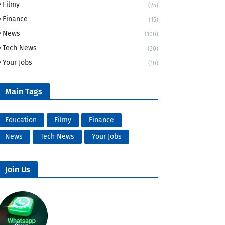
Filmy
(25)
Finance
(15)
News
(100)
Tech News
(20)
Your Jobs
(10)
Main Tags
Education
Filmy
Finance
News
Tech News
Your Jobs
Join Us