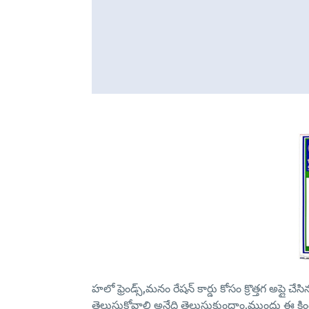
హలో ఫ్రెండ్స్,మనం రేషన్ కార్డు కోసం క్రొత్తగ అప్లై చ
తెలుసుకోవాలి అనేది తెలుసుకుందాం.ముందు ఈ క్రింది ఉ