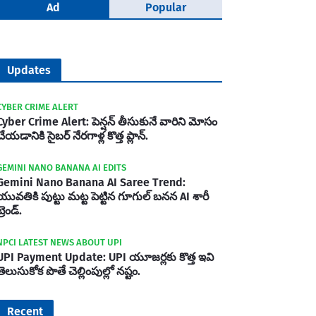
Ad
Popular
Updates
CYBER CRIME ALERT
Cyber Crime Alert: పెన్షన్ తీసుకునే వారిని మోసం
చేయడానికి సైబర్ నేరగాళ్ల కొత్త ప్లాన్.
GEMINI NANO BANANA AI EDITS
Gemini Nano Banana AI Saree Trend:
యువతికి పుట్టు మట్ట పెట్టిన గూగుల్ బనన AI శారీ
్రెండ్.
NPCI LATEST NEWS ABOUT UPI
UPI Payment Update: UPI యూజర్లకు కొత్త ఇవి
తెలుసుకోక పొతే చెల్లింపుల్లో నష్టం.
Recent