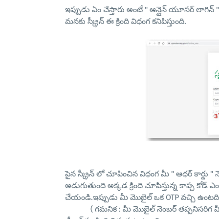
ఇప్పుడు ఏం చేస్తారు అంటే " ఆన్లైన్ యూసర్ లాగిన్ " అ
మనకు స్క్రీన్ ఈ క్రింది విధంగ కనిపిస్తుంది.
పైన స్క్రీన్ లో చూపించిన విధంగ మీ " ఆధర్ కార్డు "
అడుగుతుంది అక్కడ క్రింది చూపిస్తున్న కాప్చ కోడ
చేయండి.ఇప్పుడు మీ మొబైల్ ఒక OTP వచ్చి ఉంటది
( గమనిక : మీ మొబైల్ నెంబర్ తప్పనిసరిగ మీ ఆ