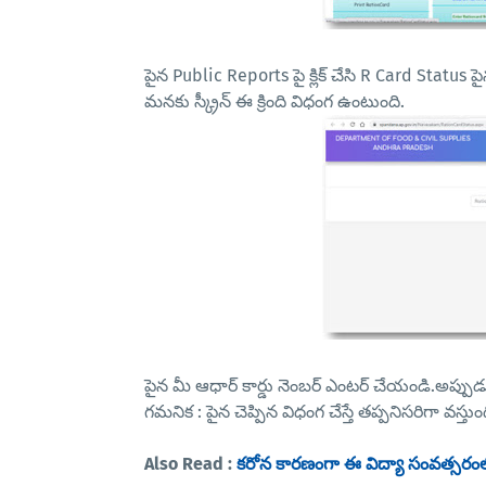
పైన Public Reports పై క్లిక్ చేసి R Card Status పైన
మనకు స్క్రీన్ ఈ క్రింది విధంగ ఉంటుంది.
పైన మీ ఆధార్ కార్డు నెంబర్ ఎంటర్ చేయండి.అప్పుడు మీ
గమనిక : పైన చెప్పిన విధంగ చేస్తే తప్పనిసరిగా వస్తుంద
Also Read :
కరోన కారణంగా ఈ విద్యా సంవత్సరంలో