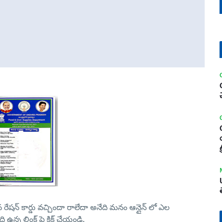
ట
ేసిన రేషన్ కార్డు వచ్చిందా రాలేదా అనేది మనం ఆన్లైన్ లో ఎల
న్న లింక్ పై క్లిక్ చేయండి.