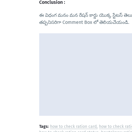
Conclusion :
ఈ విధంగ మనం మన రేషన్ కార్డు యొక్క స్టేటస్ తె
తప్పనిసరిగా Comment Box లో తెలియచేయండి.
Tags:
how to check ration card
how to check rati