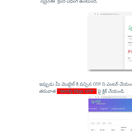
స్క్రీన్ఈ క్రింది విధంగ ఉంటుంది.
ఇప్పుడు మీ మొబైల్ కి వచ్చిన OTP ని ఎంటర్ చేయండి 
తరువాత
" Verify Ekyc OTP "
పై క్లిక్ చేయండి.