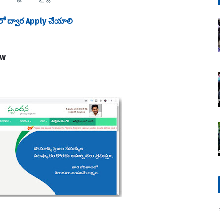
లో ద్వార Apply చేయాలి
dw