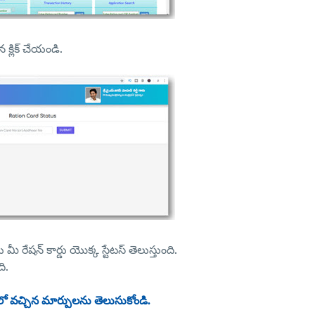
 క్లిక్ చేయండి.
 రేషన్ కార్డు యొక్క స్టేటస్ తెలుస్తుంది.
ి.
 వచ్చిన మార్పులను తెలుసుకోండి.