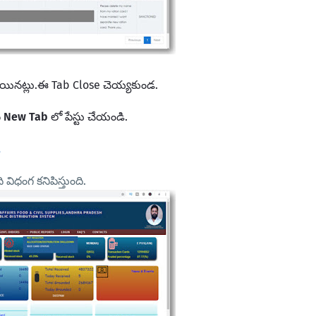
అయినట్లు.ఈ Tab Close చెయ్యకుండ.
ి
New Tab
లో పేస్టు చేయండి.
s
 విధంగ కనిపిస్తుంది.