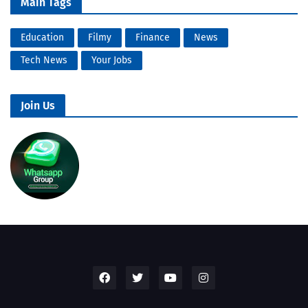
Main Tags
Education
Filmy
Finance
News
Tech News
Your Jobs
Join Us