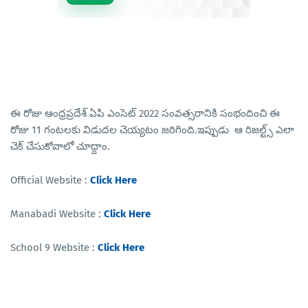
ఈ రోజు ఆంధ్రప్రదేశ్ ఏపి ఎంసెట్ 2022 సంవత్సరానికి సంభందించి ఈ
రోజు 11 గంటలకు విడుదల చెయ్యటం జరిగింది.ఇప్పుడు ఆ రిజల్ట్స్ ఎలా
చెక్ చేసుకోవాలో చూద్దాం.
Official Website :
Click Here
Manabadi Website :
Click Here
School 9 Website :
Click Here