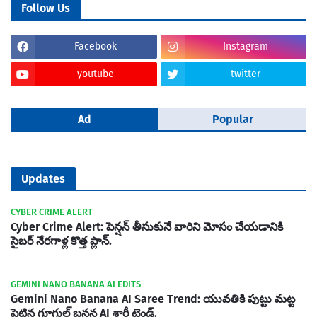
Follow Us
Facebook
Instagram
youtube
twitter
Ad
Popular
Updates
CYBER CRIME ALERT
Cyber Crime Alert: పెన్షన్ తీసుకునే వారిని మోసం చేయడానికి
సైబర్ నేరగాళ్ల కొత్త ప్లాన్.
GEMINI NANO BANANA AI EDITS
Gemini Nano Banana AI Saree Trend: యువతికి పుట్టు మట్ట
పెట్టిన గూగుల్ బనన AI శారీ ట్రెండ్.