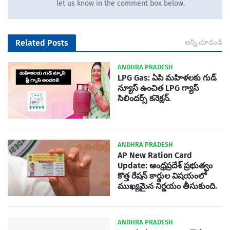
let us know in the comment box below.
Related Posts
అన్నీ చూడండి
ANDHRA PRADESH
LPG Gas: ఏపి మహిళలకు గుడ్
న్యూస్ ఉంచిత LPG గ్యాస్
సిలిందర్స్ కనెక్షన్.
ANDHRA PRADESH
AP New Ration Card
Update: ఆంధ్రప్రదేశ్ ప్రభుత్వం
కొత్త రేషన్ కార్డుల విషయంలో
ముఖ్యమైన నిర్ణయం తీసుకుంది.
ANDHRA PRADESH