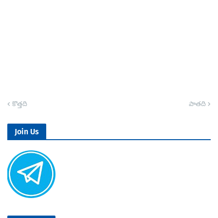
కొత్తది
పాతది
Join Us