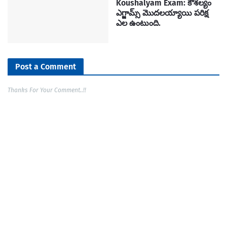
Koushalyam Exam: కౌశల్యం
ఎగ్జామ్స్ మొదలయ్యాయి పరిక్ష
ఎల ఉంటుంది.
Post a Comment
Thanks For Your Comment..!!