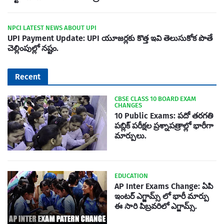
NPCI LATEST NEWS ABOUT UPI
UPI Payment Update: UPI యూజర్లకు కొత్త ఇవి తెలుసుకోక పొతే
చెల్లింపుల్లో నష్టం.
Recent
CBSE CLASS 10 BOARD EXAM
CHANGES
10 Public Exams: పదో తరగతి
పబ్లిక్‌ పరీక్షల ప్రశ్నాపత్రాల్లో భారీగా
మార్పులు.
EDUCATION
AP Inter Exams Change: ఏపి
ఇంటర్ ఎగ్జామ్స్ లో భారీ మార్పు
ఈ సారి పిబ్రవరిలో ఎగ్జామ్స్.