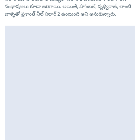
సంభాషణలు కూడా జరిగాయి. అయితే, హోంబలే, పృథ్వీరాజ్, లాంటి
వాళ్ళతో ప్రశాంత్ నీల్ సలార్ 2 ఉంటుంది అని అనుకున్నారు.