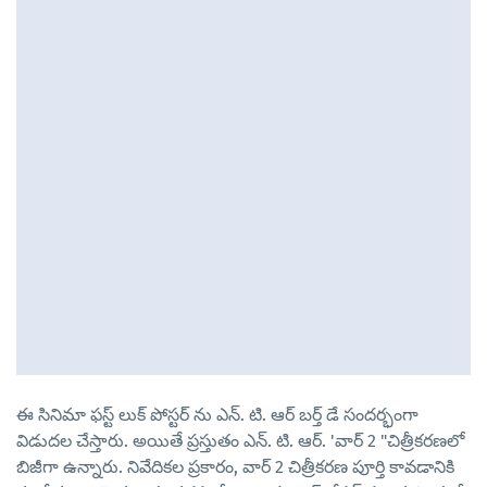
ఈ సినిమా ఫస్ట్ లుక్ పోస్టర్ ను ఎన్. టి. ఆర్ బర్త్ డే సందర్భంగా
విడుదల చేస్తారు. అయితే ప్రస్తుతం ఎన్. టి. ఆర్. 'వార్ 2 "చిత్రీకరణలో
బిజీగా ఉన్నారు. నివేదికల ప్రకారం, వార్ 2 చిత్రీకరణ పూర్తి కావడానికి