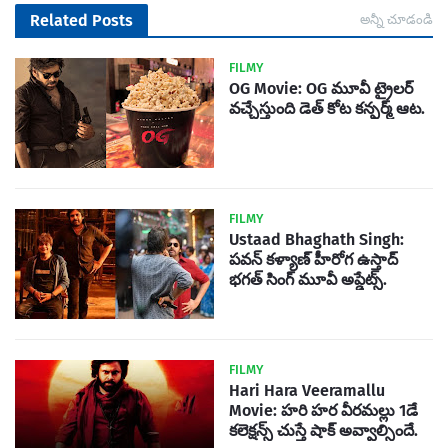
Related Posts
అన్నీ చూడండి
FILMY
OG Movie: OG మూవీ ట్రైలర్
వచ్చేస్తుంది డెత్ కోట కన్ఫర్మ్ ఆట.
FILMY
Ustaad Bhaghath Singh:
పవన్ కళ్యాణ్ హీరోగ ఉస్తాద్
భగత్ సింగ్ మూవీ అప్డేట్స్.
FILMY
Hari Hara Veeramallu
Movie: హరి హర వీరమల్లు 1డే
కలెక్షన్స్ చుస్తే షాక్ అవ్వాల్సిందే.