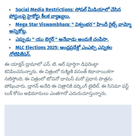
Social Media Restrictions: సోషల్ మీడియాలో చేసిన
పోస్టులపై హైకోర్టు కీలక వ్యాఖ్యలు.
Mega Star Viswambhara: " విశ్వంభర " హిందీ రైట్స్ వామ్మో
అన్నికోట్ల.
ఎప్పుడు " యు బెగ్గర్ " అనేవాడు అందుకే చంపేసా.
MLC Elections 2025: ఆంధ్రప్రదేశ్లో ఎంఎల్సి ఎన్నికల
నోటిఫికేషన్.
ఈ యాక్షన్ డ్రామాలో ఎన్. టి. ఆర్ పూర్తిగా డిఫరెంట్గా
కనిపించనున్నారు. ఈ చిత్రంలో రుక్మిణి వసంత్ కథానాయికగా
నటిస్తోంది. ఈ చిత్రంలో టోవినో థామస్ మరో ప్రధాన పాత్రను
పోషించారు. డ్రాగన్ అనేది ఈ చిత్రానికి వర్కింగ్ టైటిల్. ఈ సినిమా ఫస్ట్
లుక్ కోసం అభిమానులు ఎంతగానో ఎదురుచూస్తున్నారు.