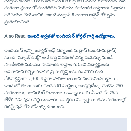
మద్రాస్ దేశంలోని యువత కోసం ఒక కొత్త ఆలోచనను రూపొందించింది.
పాఠశాల స్థాయిలో సాంకేతికత మరియు సామాజిక శాస్త్రాలకు పిల్లలను
పరిచయం చేయడానికి. ఐఐటి మద్రాస్ 8 వారాల ఆన్లైన్ కోర్సును
ప్రారంభించింది.
Also Read:
ఇంటర్ అర్హతతో ఇండియన్ కోస్టల్ గార్డ్ ఉద్యోగాలు.
ఇండియన్ ఇన్స్టిట్యూట్ ఆఫ్ టెక్నాలజీ మద్రాస్ (ఐఐటి-మద్రాస్)
నుండి "స్కూల్ కనెక్ట్" అనే కొత్త పధకంతో చిన్న వయస్సు నుండే
సాంకేతికత మరియు సామాజిక శాస్త్రాల గురించి విద్యార్థులకు
అవగాహన కల్పించడానికి ప్రయత్నిస్తుంది. ఈ చొరవ కింద
దేశవ్యాప్తంగా 2,300 కి పైగా పాఠశాలలు అనుసంధానించబడ్డాయి.
ఇందులో తెలంగాణకు చెందిన 61 సంస్థలు, ఆంధ్రప్రదేశ్కు చెందిన 250
పాఠశాలలు, జూనియర్ కళాశాలలు ఉన్నాయి. ఈ ఏడాది మే 25వ
తేదీకి గడువును నిర్ణయించారు. ఆసక్తిగల విద్యార్థులు తమ పాఠశాలల్లో
రిజిస్ట్రేషన్ చేసుకోవాల్సి ఉంటుంది.