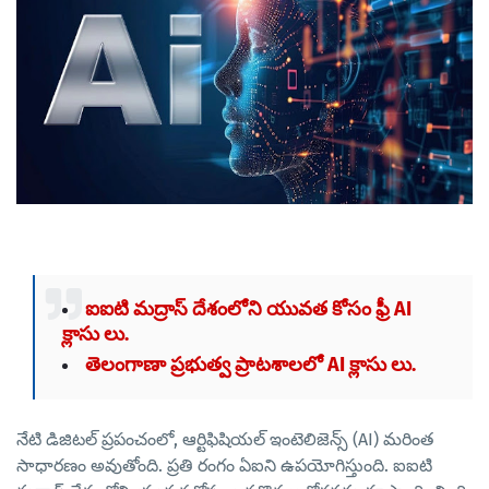
ఐఐటి మద్రాస్ దేశంలోని యువత కోసం ఫ్రీ AI
క్లాసు లు.
తెలంగాణా ప్రభుత్వ ప్రాటశాలలో AI క్లాసు లు.
నేటి డిజిటల్ ప్రపంచంలో, ఆర్టిఫిషియల్ ఇంటెలిజెన్స్ (AI) మరింత
సాధారణం అవుతోంది. ప్రతి రంగం ఏఐని ఉపయోగిస్తుంది. ఐఐటి