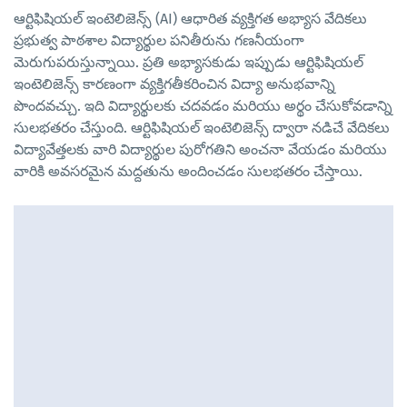
ఆర్టిఫిషియల్ ఇంటెలిజెన్స్ (AI) ఆధారిత వ్యక్తిగత అభ్యాస వేదికలు
ప్రభుత్వ పాఠశాల విద్యార్థుల పనితీరును గణనీయంగా
మెరుగుపరుస్తున్నాయి. ప్రతి అభ్యాసకుడు ఇప్పుడు ఆర్టిఫిషియల్
ఇంటెలిజెన్స్ కారణంగా వ్యక్తిగతీకరించిన విద్యా అనుభవాన్ని
పొందవచ్చు. ఇది విద్యార్థులకు చదవడం మరియు అర్థం చేసుకోవడాన్ని
సులభతరం చేస్తుంది. ఆర్టిఫిషియల్ ఇంటెలిజెన్స్ ద్వారా నడిచే వేదికలు
విద్యావేత్తలకు వారి విద్యార్థుల పురోగతిని అంచనా వేయడం మరియు
వారికి అవసరమైన మద్దతును అందించడం సులభతరం చేస్తాయి.