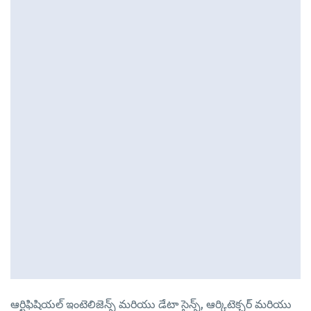
ఆర్టిఫిషియల్ ఇంటెలిజెన్స్ మరియు డేటా సైన్స్, ఆర్కిటెక్చర్ మరియు