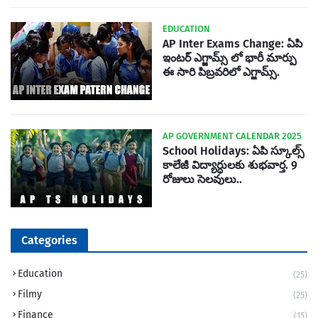
EDUCATION
AP Inter Exams Change: ఏపి
ఇంటర్ ఎగ్జామ్స్ లో భారీ మార్పు
ఈ సారి పిబ్రవరిలో ఎగ్జామ్స్.
AP GOVERNMENT CALENDAR 2025
School Holidays: ఏపి స్కూల్స్
కాలేజీ విద్యార్ధులకు శుభవార్త. 9
రోజులు సెలవులు..
Categories
Education
(25)
Filmy
(25)
Finance
(15)