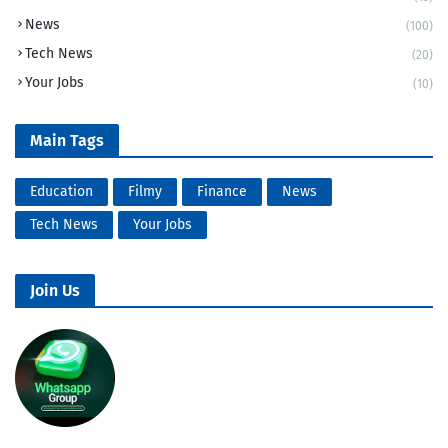
News
(100)
Tech News
(20)
Your Jobs
(10)
Main Tags
Education
Filmy
Finance
News
Tech News
Your Jobs
Join Us