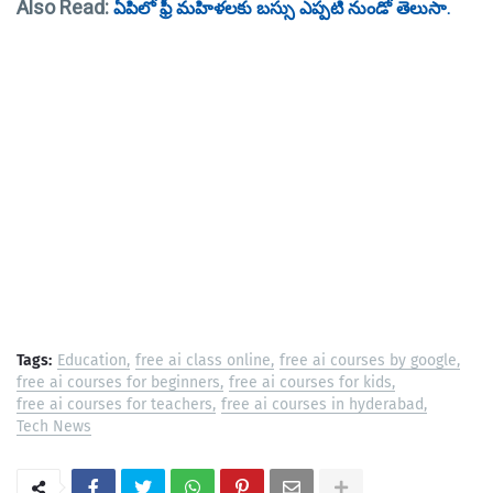
Also Read:
ఏపిలో ఫ్రీ మహిళలకు బస్సు ఎప్పటి నుండో తెలుసా.
Tags:
Education
free ai class online
free ai courses by google
free ai courses for beginners
free ai courses for kids
free ai courses for teachers
free ai courses in hyderabad
Tech News