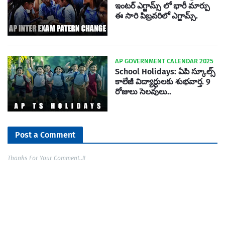
ఇంటర్ ఎగ్జామ్స్ లో భారీ మార్పు
ఈ సారి పిబ్రవరిలో ఎగ్జామ్స్.
AP GOVERNMENT CALENDAR 2025
School Holidays: ఏపి స్కూల్స్
కాలేజీ విద్యార్ధులకు శుభవార్త. 9
రోజులు సెలవులు..
Post a Comment
Thanks For Your Comment..!!