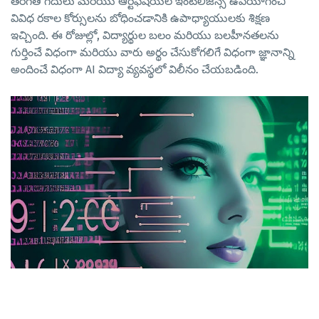
తరగతి గదులు మరియు ఆర్టిఫిషియల్ ఇంటెలిజెన్స్ ఉపయోగించి
వివిధ రకాల కోర్సులను బోధించడానికి ఉపాధ్యాయులకు శిక్షణ
ఇచ్చింది. ఈ రోజుల్లో, విద్యార్థుల బలం మరియు బలహీనతలను
గుర్తించే విధంగా మరియు వారు అర్థం చేసుకోగలిగే విధంగా జ్ఞానాన్ని
అందించే విధంగా AI విద్యా వ్యవస్థలో విలీనం చేయబడింది.