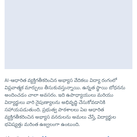
AI-ఆధారిత వ్యక్తిగతీకరించిన అభ్యాస వేదికలు విద్యా రంగంలో
విప్లవాత్మక మార్పులు తీసుకువస్తున్నాయి. ఉన్నత స్థాయి బోధనను
అందించడం చాలా అవసరం. ఇది ఉపాధ్యాయులు మరియు
విద్యార్థులు వారి నైపుణ్యాలను అభివృద్ధి చేసుకోవడానికి
సహాయపడుతుంది. ప్రభుత్వ పాఠశాలలు ఏఐ ఆధారిత
వ్యక్తిగతీకరించిన అభ్యాస వనరులను అమలు చేస్తే, విద్యార్థుల
భవిష్యత్తు మరింత ఉజ్వలంగా ఉంటుంది.