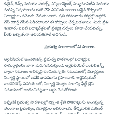
డిజైన్, గేమ్స్ మరియు పజిల్స్, ఎన్విరాన్మెంట్, హ్యుమానిటీస్ మరియు
మరిన్ని విషయాలను కవర్ చేసే ఎనిమిది వారాల ఆన్లైన్ కోర్సులలో
విద్యార్థులు నమోదు చేసుకుంటారు. ప్రతి సోమవారం పోర్టల్లో అప్లోడ్
చేసే రికార్డ్ చేసిన వీడియోలలో ఈ కోర్సులు చేర్చబడతాయి. మీరు ప్రతి
శనివారం ఐఐటి విద్యావేత్తలతో ప్రత్యక్ష చర్చలు కూడా చేయవచ్చు.
మీకు ఖచ్చితంగా తెలియకపోతే అడగండి.
ప్రభుత్వ పాఠాశాలలో AI పాఠాలు.
ఆర్టిఫిషియల్ ఇంటెలిజెన్స్ ప్రభుత్వ పాఠశాలల్లో విద్యార్థుల
సామర్థ్యాలను బాగా మెరుగుపరుస్తుంది. ఆర్టిఫిషియల్ ఇంటెలిజెన్స్
ద్వారా సమాజం అభివృద్ధి చెందుతున్నఈ సమయంలో, విద్యార్థులు
విద్యార్థి స్థాయిలో అనేక భావనలను గ్రహించాలి. ఆర్టిఫిషియల్
ఇంటెలిజెన్స్ సహాయంతో, విద్యార్థి మొత్తం పాఠాన్ని ఫీల్డ్ ట్రిప్
సమయంలో అందించినట్లుగా అర్థం చేసుకోగలడు.
ఇప్పటికే ప్రభుత్వ పాఠశాలల్లో విస్తృత శ్రేణి సౌకర్యాలను అందిస్తున్న
తెలంగాణ ప్రభుత్వం, విద్యార్థుల అవసరాలను తీర్చడానికి డిజిటల్