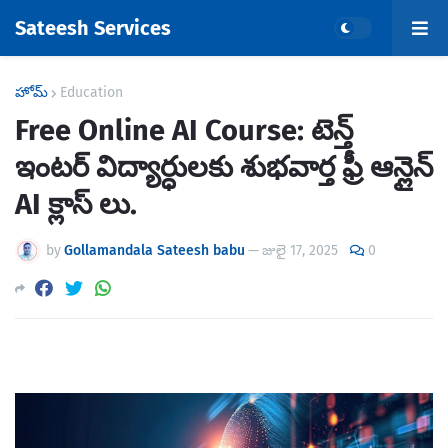
Sateesh Services
హోమ్
Education
Free Online AI Course: టెన్త్
ఇంటర్ విద్యార్ధులకు శుభవార్త ఫ్రీ ఆన్లైన్
AI క్లాస్ లు.
by
Gollamandala Sateesh babu
—
జులై 17, 2025
0