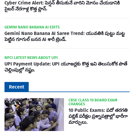
Cyber Crime Alert: పెన్షన్ తీసుకునే వారిని మోసం చేయడానికి
సైబర్ నేరగాళ్ల కొత్త ప్లాన్.
GEMINI NANO BANANA AI EDITS
Gemini Nano Banana AI Saree Trend: యువతికి పుట్టు మట్ట
పెట్టిన గూగుల్ బనన AI శారీ ట్రెండ్.
NPCI LATEST NEWS ABOUT UPI
UPI Payment Update: UPI యూజర్లకు కొత్త ఇవి తెలుసుకోక పొతే
చెల్లింపుల్లో నష్టం.
Recent
CBSE CLASS 10 BOARD EXAM
CHANGES
10 Public Exams: పదో తరగతి
పబ్లిక్‌ పరీక్షల ప్రశ్నాపత్రాల్లో భారీగా
మార్పులు.