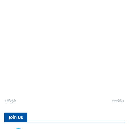
కొత్తది
పాతది
Join Us