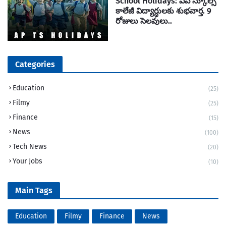
School Holidays: ఏపి స్కూల్స్
కాలేజీ విద్యార్ధులకు శుభవార్త. 9
రోజులు సెలవులు..
Categories
Education
(25)
Filmy
(25)
Finance
(15)
News
(100)
Tech News
(20)
Your Jobs
(10)
Main Tags
Education
Filmy
Finance
News