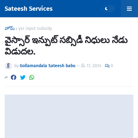
Sateesh Services
హోమ్
ysr input subsidy
వైస్సార్ ఇన్పుట్ సబ్సిడీ నిధులు నేడు
విడుదల.
by
Gollamandala Sateesh babu
—
మే 17, 2024
0