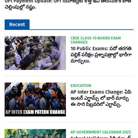
UPI Payment Update: UPI యూజర్లకు కొత్త ఇవి తెలుసుకోక పొతే
చెల్లింపుల్లో నష్టం.
Recent
CBSE CLASS 10 BOARD EXAM
CHANGES
10 Public Exams: పదో తరగతి
పబ్లిక్‌ పరీక్షల ప్రశ్నాపత్రాల్లో భారీగా
మార్పులు.
EDUCATION
AP Inter Exams Change: ఏపి
ఇంటర్ ఎగ్జామ్స్ లో భారీ మార్పు
ఈ సారి పిబ్రవరిలో ఎగ్జామ్స్.
AP GOVERNMENT CALENDAR 2025