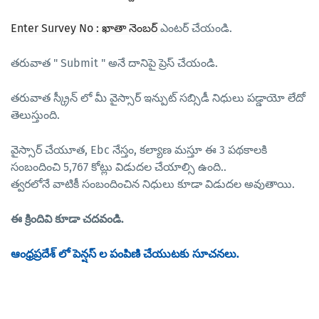
Enter Survey No : ఖాతా నెంబర్
ఎంటర్ చేయండి.
తరువాత " Submit " అనే దానిపై ప్రెస్ చేయండి.
తరువాత స్క్రీన్ లో మీ 
వైస్సార్ ఇన్పుట్ సబ్సిడీ నిధులు పడ్డాయో లేదో 
తెలుస్తుంది.
వైస్సార్ చేయూత, Ebc నేస్తం, కల్యాణ మస్తూ ఈ 3 పథకాలకి 
సంబందించి 5,767 కోట్లు విడుదల చేయాల్సి ఉంది..
త్వరలోనే వాటికీ సంబందించిన నిధులు కూడా విడుదల అవుతాయి.
ఈ క్రిందివి కూడా చదవండి.
ఆంధ్రప్రదేశ్ లో పెన్షస్ ల పంపిణి చేయుటకు సూచనలు.