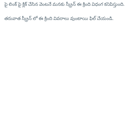
పై లింక్ పై క్లిక్ చేసిన వెంటనే మనకు స్క్రీన్ ఈ క్రింది విధంగ కనిపిస్తుంది.
తరువాత స్క్రీన్ లో ఈ క్రింది వివరాలు వుంటాయి ఫిల్ చేయండి.