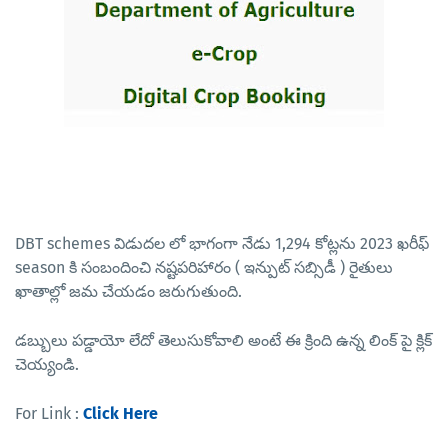
DBT schemes విడుదల లో భాగంగా నేడు 1,294 కోట్లను 2023 ఖరీఫ్ 
season కి సంబందించి నష్టపరిహారం ( ఇన్పుట్ సబ్సిడీ ) రైతులు 
ఖాతాల్లో జమ చేయడం జరుగుతుంది.
డబ్బులు పడ్డాయో లేదో తెలుసుకోవాలి అంటే ఈ క్రింది ఉన్న లింక్ పై క్లిక్ 
చెయ్యండి.
For Link : 
Click Here 