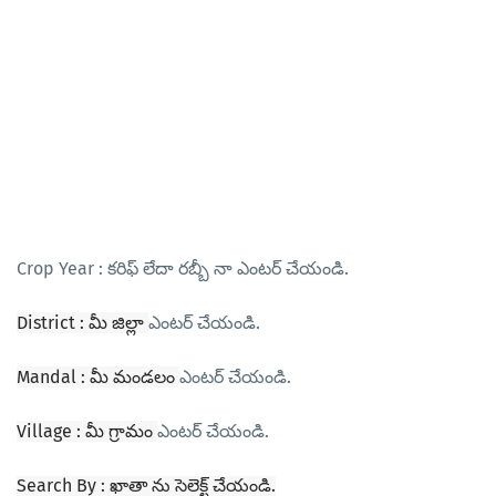
Crop Year : కరిఫ్ లేదా రబ్బీ నా ఎంటర్ చేయండి.
District : మీ జిల్లా
ఎంటర్ చేయండి.
Mandal : మీ మండలం
ఎంటర్ చేయండి.
Village : మీ గ్రామం
ఎంటర్ చేయండి.
Search By : ఖాతా ను సెలెక్ట్ చేయండి.