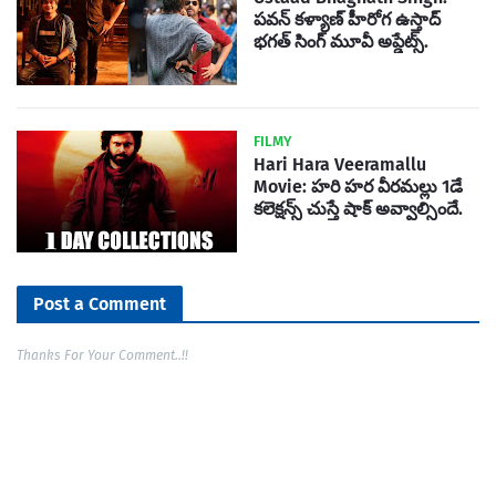
పవన్ కళ్యాణ్ హీరోగ ఉస్తాద్
భగత్ సింగ్ మూవీ అప్డేట్స్.
FILMY
Hari Hara Veeramallu
Movie: హరి హర వీరమల్లు 1డే
కలెక్షన్స్ చుస్తే షాక్ అవ్వాల్సిందే.
Post a Comment
Thanks For Your Comment..!!