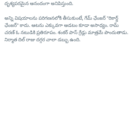
దృశ్యపరమైన ఆనందంగా అనిపిస్తుంది.
అన్ని విషయాలను పరిగణనలోకి తీసుకుంటే, గేమ్ ఛేంజర్ "రికార్డ్
ఛేంజర్" కాదు. ఆటను ఎక్కువగా ఆడటం కూడా అసాధ్యం. రామ్
చరణ్ ఓ నటుడికి ప్రతిరూపం. శంకర్ పాస్ గ్రేడ్లు మాత్రమే పొందుతాడు.
నిర్మాత దిల్ రాజు దగ్గర చాలా డబ్బు ఉంది.