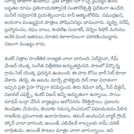
సూర్య తాజాగా ఉంటాడు. ప్రతి పాత్రలోనూ గొప్ప వైవిధ్యం ఉంది.
బట్టతల రూపం ప్రతినాయకత్వానికి సంతానోత్పత్తి ప్రదేశంగా ఉండేది.
సునీల్ నవ్వడానికి ప్రయత్నించాడు కానీ ఆకట్టుకోలేదు. సముద్రఖని,
జయరాం ముఖ్యమైన పాత్రలు పోషించినట్లు భావించారు. పృథ్వి, నరేష్,
బ్రహ్మానందం, రఘు బాబు, శుభలేఖ సుధాకర్, వెన్నెల కిషోర్ మరియు
అనేక మంది ఇతరులు నూతన కళాకారులుగా పరిగణించబడ్డారు.
నిజంగా ముఖ్యం కాదు.
శంకర్ చిత్రాల సాంకేతిక నాణ్యత చాలా బాగుంది. ఏదేమైనా, గేమ్
ఛేంజర్ యొక్క సంగీత చిత్రీకరణ అద్భుతమైనది. పాటలో పేర్కొన్న
గ్రామ సెట్ యొక్క ప్రదర్శన ఉంటుంది. ఈ పాట కోసం భారీ సెట్ కూడా
వేశారు. తెరపై, ఈ ఆటను మార్చే ప్రాజెక్టుకు దిల్ రాజు విరాళంగా
ఇచ్చిన ప్రతి పైసా గొప్పగా కనిపిస్తుంది. తిరు కెమెరా వర్క్, సీన్ డిజైన్,
విజువల్ ఎఫెక్ట్స్, శంకర్ విజన్ అన్నీ అద్భుతంగా ఉన్నాయి. సాయి
మాధవ్ బుర్రా చేసిన వ్యాఖ్యలు ఆలోచనను రేకెత్తిస్తాయి. ప్రజలను
కలుషితం చేయడం, జెండాకు నమస్కరించడంలో విఫలమవడం పేలిన
రాజకీయ ప్రసంగాలకు ఉదాహరణలు. తమన్ అందించిన బ్యాక్ గ్రౌండ్
స్కోర్ చాలా బాగుంది. అయితే, ఎలివేటర్ కాల్పులకు రామ్ చరణ్
బాధితుడు. అయితే పాటలు మాత్రం చాలా బాగున్నాయి. ఇది