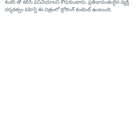
శంకర్ తో కలిసి పనిచేయాలని కోరుకుంటారు. ప్రతిభావంతులైన వ్యక్తి
దర్శకత్వం వహిస్తే ఈ చిత్రంలో ట్రోలింగ్ కంటెంట్ ఉంటుంది.