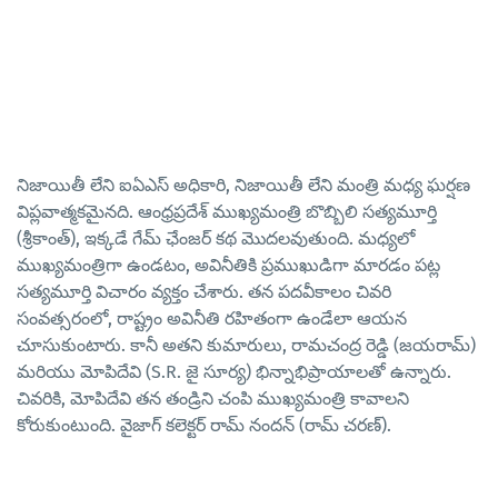
నిజాయితీ లేని ఐఏఎస్ అధికారి, నిజాయితీ లేని మంత్రి మధ్య ఘర్షణ
విప్లవాత్మకమైనది. ఆంధ్రప్రదేశ్ ముఖ్యమంత్రి బొబ్బిలి సత్యమూర్తి
(శ్రీకాంత్), ఇక్కడే గేమ్ ఛేంజర్ కథ మొదలవుతుంది. మధ్యలో
ముఖ్యమంత్రిగా ఉండటం, అవినీతికి ప్రముఖుడిగా మారడం పట్ల
సత్యమూర్తి విచారం వ్యక్తం చేశారు. తన పదవీకాలం చివరి
సంవత్సరంలో, రాష్ట్రం అవినీతి రహితంగా ఉండేలా ఆయన
చూసుకుంటారు. కానీ అతని కుమారులు, రామచంద్ర రెడ్డి (జయరామ్)
మరియు మోపిదేవి (S.R. జై సూర్య) భిన్నాభిప్రాయాలతో ఉన్నారు.
చివరికి, మోపిదేవి తన తండ్రిని చంపి ముఖ్యమంత్రి కావాలని
కోరుకుంటుంది. వైజాగ్ కలెక్టర్ రామ్ నందన్ (రామ్ చరణ్).