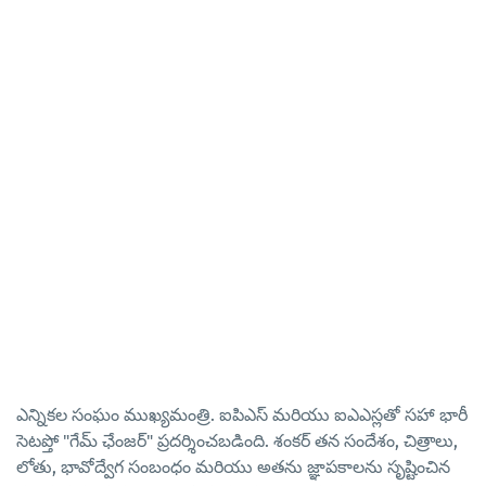
ఎన్నికల సంఘం ముఖ్యమంత్రి. ఐపిఎస్ మరియు ఐఎఎస్లతో సహా భారీ
సెటప్తో "గేమ్ ఛేంజర్" ప్రదర్శించబడింది. శంకర్ తన సందేశం, చిత్రాలు,
లోతు, భావోద్వేగ సంబంధం మరియు అతను జ్ఞాపకాలను సృష్టించిన