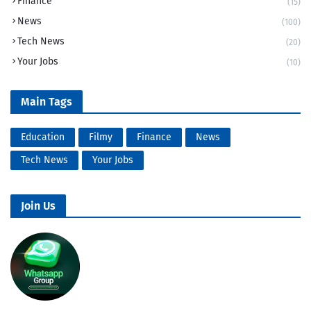
Finance
(15)
News
(100)
Tech News
(20)
Your Jobs
(10)
Main Tags
Education
Filmy
Finance
News
Tech News
Your Jobs
Join Us