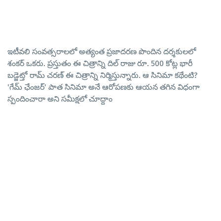
ఇటీవలి సంవత్సరాలలో అత్యంత ప్రజాదరణ పొందిన దర్శకులలో
శంకర్ ఒకరు. ప్రస్తుతం ఈ చిత్రాన్ని దిల్ రాజు రూ. 500 కోట్ల భారీ
బడ్జెట్తో రామ్ చరణ్ ఈ చిత్రాన్ని నిర్మిస్తున్నారు. ఆ సినిమా కథేంటి?
'గేమ్ ఛేంజర్' పాత సినిమా అనే ఆరోపణకు ఆయన తగిన విధంగా
స్పందించారా అని సమీక్షలో చూద్దాం