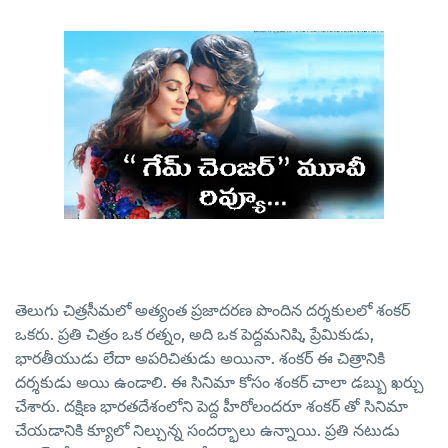
తెలుగు చిత్రసీమలో అత్యంత ప్రజాదరణ పొందిన దర్శకులలో శంకర్
ఒకరు. ప్రతి చిత్రం ఒక రత్నం, అది ఒక పెద్దమనిషి, ప్రేమికుడు,
భారతీయుడు లేదా అపరిచితుడు అయినా. శంకర్ ఈ చిత్రానికి
దర్శకుడు అయి ఉండాలి. ఈ సినిమా కోసం శంకర్ చాలా డబ్బు ఖర్చు
చేశారు. దక్షిణ భారతదేశంలోని పెద్ద హీరోలందరూ శంకర్ తో సినిమా
చేయడానికి క్యూలో నిల్చున్న సందర్భాలు ఉన్నాయి. ప్రతి నటుడు