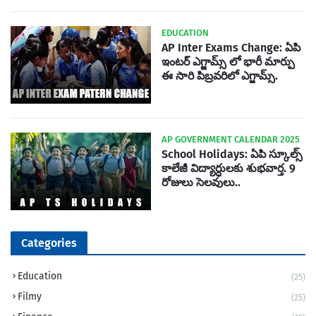
EDUCATION
AP Inter Exams Change: ఏపి
ఇంటర్ ఎగ్జామ్స్ లో భారీ మార్పు
ఈ సారి పిబ్రవరిలో ఎగ్జామ్స్.
AP GOVERNMENT CALENDAR 2025
School Holidays: ఏపి స్కూల్స్
కాలేజీ విద్యార్ధులకు శుభవార్త. 9
రోజులు సెలవులు..
Categories
Education
(25)
Filmy
(25)