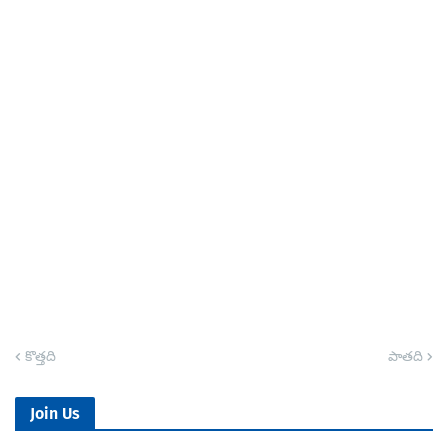
కొత్తది
పాతది
Join Us