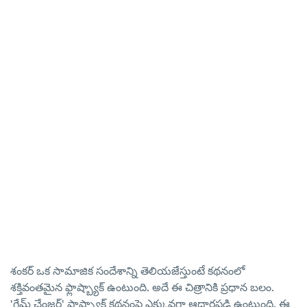
శంకర్ ఒక సామాజిక సందేశాన్ని తెలియజేస్తుంటే కథనంలో
శక్తివంతమైన ఫ్లాష్బ్యాక్ ఉంటుంది. అదే ఈ చిత్రానికి ప్రధాన బలం.
'గేమ్ ఛేంజర్' ఫ్లాష్బ్యాక్ కథనంపై ఎక్కువగా ఆధారపడి ఉంటుంది. ఈ