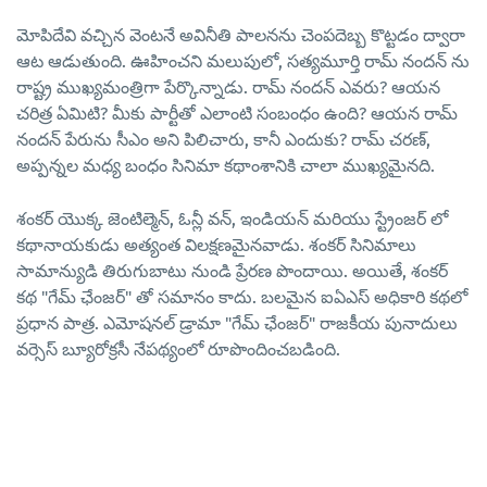
మోపిదేవి వచ్చిన వెంటనే అవినీతి పాలనను చెంపదెబ్బ కొట్టడం ద్వారా
ఆట ఆడుతుంది. ఊహించని మలుపులో, సత్యమూర్తి రామ్ నందన్ ను
రాష్ట్ర ముఖ్యమంత్రిగా పేర్కొన్నాడు. రామ్ నందన్ ఎవరు? ఆయన
చరిత్ర ఏమిటి? మీకు పార్టీతో ఎలాంటి సంబంధం ఉంది? ఆయన రామ్
నందన్ పేరును సీఎం అని పిలిచారు, కానీ ఎందుకు? రామ్ చరణ్,
అప్పన్నల మధ్య బంధం సినిమా కథాంశానికి చాలా ముఖ్యమైనది.
శంకర్ యొక్క జెంటిల్మెన్, ఓన్లీ వన్, ఇండియన్ మరియు స్ట్రేంజర్ లో
కథానాయకుడు అత్యంత విలక్షణమైనవాడు. శంకర్ సినిమాలు
సామాన్యుడి తిరుగుబాటు నుండి ప్రేరణ పొందాయి. అయితే, శంకర్
కథ "గేమ్ ఛేంజర్" తో సమానం కాదు. బలమైన ఐఏఎస్ అధికారి కథలో
ప్రధాన పాత్ర. ఎమోషనల్ డ్రామా "గేమ్ ఛేంజర్" రాజకీయ పునాదులు
వర్సెస్ బ్యూరోక్రసీ నేపథ్యంలో రూపొందించబడింది.