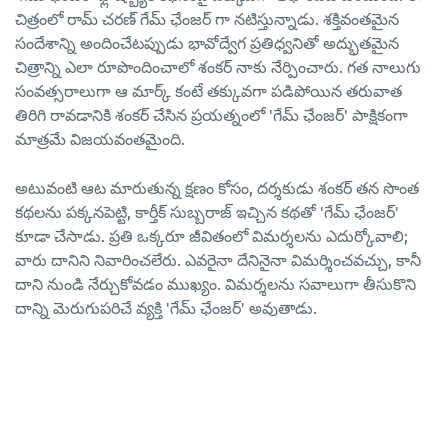
చిత్రంలో రామ్ చరణ్ గేమ్ ఛేంజర్ గా నటిస్తున్నాడు. శక్తివంతమైన
సందేశాన్ని అందించేటప్పుడు భావోద్వేగ ప్రతిధ్వనితో అద్భుతమైన
చిత్రాన్ని ఎలా రూపొందించాలో శంకర్ నాకు నేర్పించారు. గత నాలుగు
సంవత్సరాలుగా ఆ మార్క్ కంటే తక్కువగా పడిపోయిన తరువాత
తిరిగి రావడానికి శంకర్ చేసిన ప్రయత్నంలో 'గేమ్ ఛేంజర్' పాక్షికంగా
మాత్రమే విజయవంతమైంది.
అటువంటి ఆట మారుతున్న క్షణం కోసం, దర్శకుడు శంకర్ తన సొంత
కథలను పక్కనపెట్టి, కార్తీక్ సుబ్బరాజ్ ఇచ్చిన కథతో 'గేమ్ ఛేంజర్'
కూడా చేసాడు. ప్రతి ఒక్కరూ జీవితంలో విమర్శలను ఎదుర్కోవాలి;
వారు దానిని నివారించలేరు. ఎవరైనా దేనినైనా విమర్శించవచ్చు, కానీ
దాని నుండి నేర్చుకోవడం ముఖ్యం. విమర్శలను సవాలుగా తీసుకొని
దాన్ని మెరుగుపరిచే వ్యక్తి 'గేమ్ ఛేంజర్' అవుతాడు.