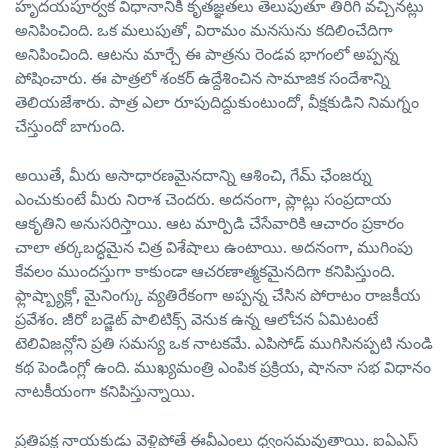
హృదయపూర్వక విధానానికి కృతజ్ఞతలు తెలుపుతూ తిరిగి వచ్చినట్లు
అనిపించింది. ఒక మలుపుతో, విరామం మనసును కదిలించేదిగా
అనిపించింది. ఆటను మార్చే ఈ పాత్రను రెండవ భాగంలో అప్పన్న
పోషించారు. ఈ పాత్రలో శంకర్ ఉద్దేశించిన సామాజిక సందేశాన్ని
తెలియజేశారు. పాత్ర ఎలా రూపుదిద్దుకుంటుందో, వీక్షకుడిని నిమగ్నం
చేస్తుందో బాగుంది.
అయితే, మీరు అసాధారణమైనదాన్ని ఆశించి, గేమ్ ఛేంజర్ను
ఎంచుకుంటే మీరు నిరాశ చెందరు. అదనంగా, ప్లాట్లు సంప్రదాయ
ఆకృతిని అనుసరిస్తాయి. ఆట మార్పిడి చేసేవారికి ఆచారం ప్రకారం
చాలా తర్కబద్ధమైన చిత్ర విశేషాలు ఉంటాయి. అదనంగా, ముగింపు
కేవలం ముందస్తుగా కాకుండా ఆచరణాత్మకమైనదిగా కనిపిస్తుంది.
ఫ్లాష్బ్యాక్లో, మైనింగ్కు వ్యతిరేకంగా అప్పన్న చేసిన పోరాటం రాజకీయ
ప్రవేశం. జీరో బడ్జెట్ పాలిటిక్స్ వెనుక ఉన్న ఆలోచన ఏమిటంటే
టెలివిజన్లోని ప్రతి సమస్య ఒక నాటకమే. ఎపిసోడ్ ముగిసినప్పటి నుండి
కథ పెండింగ్లో ఉంది. ముఖ్యమంత్రి ఎంపిక ప్రక్రియ, షాననా సభ విధానం
నాటకీయంగా కనిపిస్తున్నాయి.
ప్రతిపక్ష నాయకుడు వెళ్లిపోతే ఈవీఎంలు ధ్వంసమవుతాయి. ఐఏఎస్