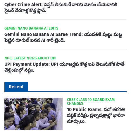
Cyber Crime Alert: పెన్షన్ తీసుకునే వారిని మోసం చేయడానికి
సైబర్ నేరగాళ్ల కొత్త ప్లాన్.
GEMINI NANO BANANA AI EDITS
Gemini Nano Banana AI Saree Trend: యువతికి పుట్టు మట్ట
పెట్టిన గూగుల్ బనన AI శారీ ట్రెండ్.
NPCI LATEST NEWS ABOUT UPI
UPI Payment Update: UPI యూజర్లకు కొత్త ఇవి తెలుసుకోక పొతే
చెల్లింపుల్లో నష్టం.
Recent
CBSE CLASS 10 BOARD EXAM
CHANGES
10 Public Exams: పదో తరగతి
పబ్లిక్‌ పరీక్షల ప్రశ్నాపత్రాల్లో భారీగా
మార్పులు.