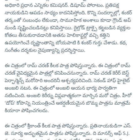
అధికారి ప్రధాన ఎన్నికల కమిషనర్. డిషూమ్ పోరాటం. ప్రతిపక్ష
నాయకుడిని ఆపడం సాధ్యం కాదనిపిస్తోంది. కొన్ని సందర్భాల్లో, శంకర్
తర్కంతో సంబంధం లేకుండా, సామూహిక అంశాలు కూడా గ్రౌండ్ అప్
నుండి సృష్టించబడినట్లు కనిపిస్తాయి. రైల్రోడ్ ట్రాక్పై కట్టబడిన వ్యక్తుల
కోతలు తీసుకురావడానికి అతను హెలికాప్టర్లో వచ్చి కత్తిని
ఉపయోగించే దృష్టాంతాన్ని బోయపాటి కి శంకర్ గుర్తు చేశాడు. కథ,
సంగీతం దర్శకుల నైపుణ్యాన్ని ప్రదర్శిస్తాయి.
ఈ చిత్రంలో రామ్ చరణ్ కీలక పాత్ర పోషిస్తున్నారు. ఈ చిత్రంలో రామ్
చరణ్ వైవిధ్యమైన పాత్రల్లో కనిపించనున్నారు. రామ్ చరణ్ కెరీర్ బెస్ట్
పెర్ఫార్మెన్స్ మరోసారి అందరినీ ఆశ్చర్యపరిచింది. సెకండ్ హాఫ్ హైలైట్
అంజలి నటన. ఈ చిత్రంలో అంజలి ఆయన భార్య పార్వతిగా
నటించింది. అంజలి కెరీర్ను విప్లవాత్మకంగా మార్చిన మరో చిత్రం. హీరో
'డోప్' కోపాన్ని నియంత్రించే ఆకర్షణీయమైన బొమ్మ పాత్రను మాత్రమే
కియారా పోషించగలదు.
ఈ చిత్రంలో శ్రీకాంత్ కీలక పాత్ర పోషిస్తున్నారు. ప్రతినాయకుడిగా ఎస్.
జె. సూర్య అద్భుతమైన పాత్రను పోషిస్తున్నారు. ది మానర్స్ ఆఫ్ S.J.