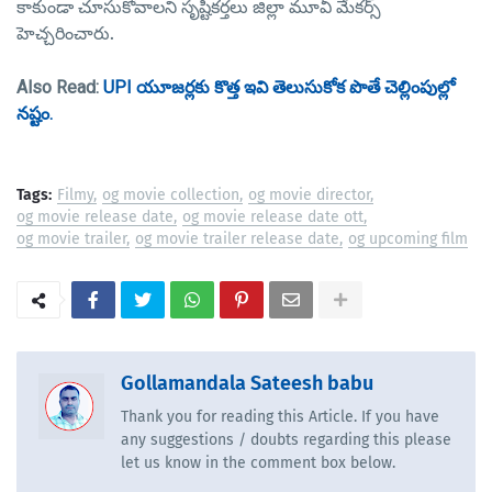
కాకుండా చూసుకోవాలని సృష్టికర్తలు జిల్లా మూవీ మేకర్స్
హెచ్చరించారు.
Also Read:
UPI యూజర్లకు కొత్త ఇవి తెలుసుకోక పొతే చెల్లింపుల్లో
నష్టం.
Tags:
Filmy
og movie collection
og movie director
og movie release date
og movie release date ott
og movie trailer
og movie trailer release date
og upcoming film
Gollamandala Sateesh babu
Thank you for reading this Article. If you have
any suggestions / doubts regarding this please
let us know in the comment box below.