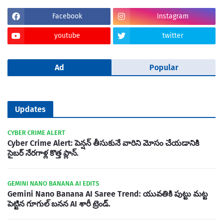
Facebook
Instagram
youtube
twitter
Ad
Popular
Updates
CYBER CRIME ALERT
Cyber Crime Alert: పెన్షన్ తీసుకునే వారిని మోసం చేయడానికి
సైబర్ నేరగాళ్ల కొత్త ప్లాన్.
GEMINI NANO BANANA AI EDITS
Gemini Nano Banana AI Saree Trend: యువతికి పుట్టు మట్ట
పెట్టిన గూగుల్ బనన AI శారీ ట్రెండ్.