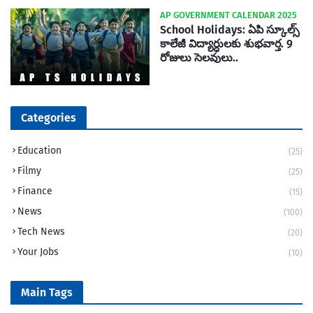
AP GOVERNMENT CALENDAR 2025
School Holidays: ఏపి స్కూల్స్
కాలేజీ విద్యార్ధులకు శుభవార్త. 9
రోజులు సెలవులు..
Categories
Education
(25)
Filmy
(25)
Finance
(15)
News
(100)
Tech News
(20)
Your Jobs
(10)
Main Tags