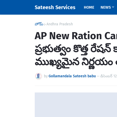
Sateesh Services
HOME
NEWS
హోమ్
Andhra Pradesh
AP New Ration Card
ప్రభుత్వం కొత్త రేషన
ముఖ్యమైన నిర్ణయం త
by
Gollamandala Sateesh babu
—
డిసెంబర్ 1