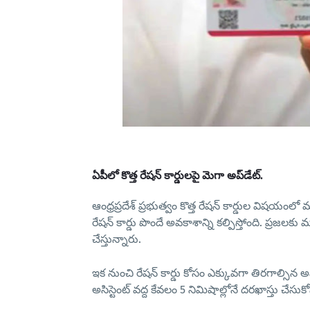
ఏపీలో కొత్త రేషన్ కార్డులపై మెగా అప్‌డేట్.
ఆంధ్రప్రదేశ్ ప్రభుత్వం కొత్త రేషన్ కార్డుల విషయం
రేషన్ కార్డు పొందే అవకాశాన్ని కల్పిస్తోంది. ప్రజ
చేస్తున్నారు.
ఇక నుంచి రేషన్ కార్డు కోసం ఎక్కువగా తిరగాల్సి
అసిస్టెంట్
వద్ద కేవలం
5 నిమిషాల్లోనే దరఖాస్తు
చేసుకో