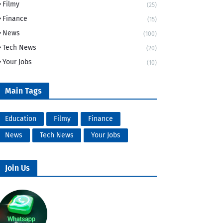
Filmy
(25)
Finance
(15)
News
(100)
Tech News
(20)
Your Jobs
(10)
Main Tags
Education
Filmy
Finance
News
Tech News
Your Jobs
Join Us