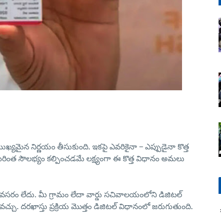
లో ముఖ్యమైన నిర్ణయం తీసుకుంది. ఇకపై
ఎవరికైనా – ఎప్పుడైనా
కొత్త
లకు మరింత సౌలభ్యం కల్పించడమే లక్ష్యంగా ఈ కొత్త విధానం అమలు
న అవసరం లేదు. మీ గ్రామం లేదా వార్డు సచివాలయంలోని
డిజిటల్
వచ్చు. దరఖాస్తు ప్రక్రియ మొత్తం డిజిటల్ విధానంలో జరుగుతుంది.