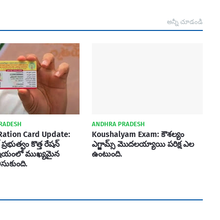
అన్నీ చూడండి
RADESH
ANDHRA PRADESH
ation Card Update:
Koushalyam Exam: కౌశల్యం
్ ప్రభుత్వం కొత్త రేషన్
ఎగ్జామ్స్ మొదలయ్యాయి పరిక్ష ఎల
విషయంలో ముఖ్యమైన
ఉంటుంది.
ీసుకుంది.