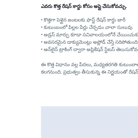
ఎవరు కొత్త రేషన్ కార్డు కోసం అప్లై చేసుకోవచ్చు.
•
కొత్తగా పెళ్లైన జంటలకు ఫాస్ట్ రేషన్ కార్డు
జారీ
• కుటుంబంలో
పిల్లల పేర్లు చేర్చడం చాలా సులువు
•
అడ్రస్ మార్పు
కూడా సచివాలయంలోనే చేయించుకు
• అవసరమైన డాక్యుమెంట్లు అప్లోడ్ చేస్తే సరిపోతుంది
• ఆన్‌లైన్ ట్రాకింగ్ ద్వారా అప్లికేషన్ స్టేటస్ తెలుసుకోవ
ఈ కొత్త విధానం వల్ల పేదలు, మధ్యతరగతి కుటుంబా
కలగనుంది. ప్రభుత్వం తీసుకున్న ఈ నిర్ణయంతో రేషన్