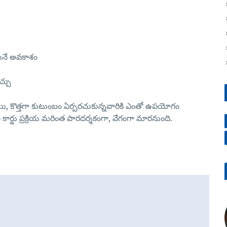
నే అవకాశం
చ్చు
లు, కొత్తగా కుటుంబం ఏర్పరచుకున్నవారికి ఎంతో ఉపయోగం
 కార్డు ప్రక్రియ మరింత పారదర్శకంగా, వేగంగా మారనుంది.