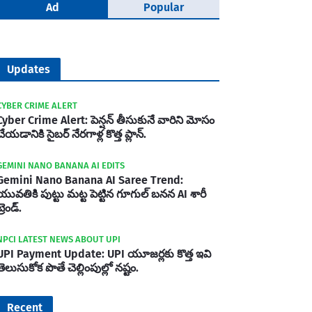
Ad
Popular
Updates
CYBER CRIME ALERT
Cyber Crime Alert: పెన్షన్ తీసుకునే వారిని మోసం
చేయడానికి సైబర్ నేరగాళ్ల కొత్త ప్లాన్.
GEMINI NANO BANANA AI EDITS
Gemini Nano Banana AI Saree Trend:
యువతికి పుట్టు మట్ట పెట్టిన గూగుల్ బనన AI శారీ
్రెండ్.
NPCI LATEST NEWS ABOUT UPI
UPI Payment Update: UPI యూజర్లకు కొత్త ఇవి
తెలుసుకోక పొతే చెల్లింపుల్లో నష్టం.
Recent