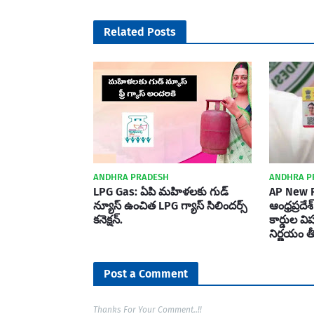
Related Posts
ANDHRA PRADESH
ANDHRA P
LPG Gas: ఏపి మహిళలకు గుడ్
AP New R
న్యూస్ ఉంచిత LPG గ్యాస్ సిలిందర్స్
ఆంధ్రప్రదేశ
కనెక్షన్.
కార్డుల 
నిర్ణయం త
Post a Comment
Thanks For Your Comment..!!