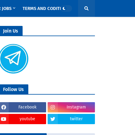
 JOBS
TERMS AND CODITIONS
Join Us
Follow Us
Facebook
Instagram
youtube
twitter