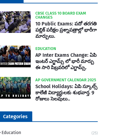
CBSE CLASS 10 BOARD EXAM
CHANGES
10 Public Exams: పదో తరగతి
పబ్లిక్‌ పరీక్షల ప్రశ్నాపత్రాల్లో భారీగా
మార్పులు.
EDUCATION
AP Inter Exams Change: ఏపి
ఇంటర్ ఎగ్జామ్స్ లో భారీ మార్పు
ఈ సారి పిబ్రవరిలో ఎగ్జామ్స్.
AP GOVERNMENT CALENDAR 2025
School Holidays: ఏపి స్కూల్స్
కాలేజీ విద్యార్ధులకు శుభవార్త. 9
రోజులు సెలవులు..
Categories
Education
(25)