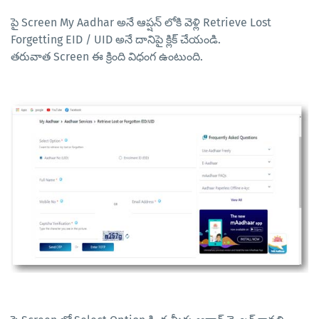
పై Screen My Aadhar అనే ఆప్షన్ లోకి వెళ్లి Retrieve Lost
Forgetting EID / UID అనే దానిపై క్లిక్ చేయండి.
తరువాత Screen ఈ క్రింది విధంగ ఉంటుంది.