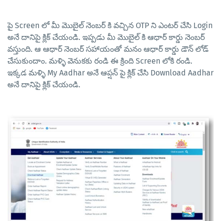
పై Screen లో మీ మొబైల్ నెంబర్ కి వచ్చిన OTP ని ఎంటర్ చేసి Login
అనే దానిపై క్లిక్ చేయండి. ఇప్పడు మీ మొబైల్ కి ఆధార్ కార్డు నెంబర్
వస్తుంది. ఆ ఆధార్ నెంబర్ సహాయంతో మనం ఆధార్ కార్డు డౌన్ లోడ్
చేసుకుందాం. మళ్ళి వెనుకకు రండి ఈ క్రింది Screen లోకి రండి.
ఇక్కడ మళ్ళి My Aadhar అనే ఆప్షన్ పై క్లిక్ చేసి Download Aadhar
అనే దానిపై క్లిక్ చేయండి.