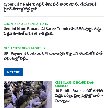
Cyber Crime Alert: పెన్షన్ తీసుకునే వారిని మోసం చేయడానికి
సైబర్ నేరగాళ్ల కొత్త ప్లాన్.
GEMINI NANO BANANA AI EDITS
Gemini Nano Banana AI Saree Trend: యువతికి పుట్టు మట్ట
పెట్టిన గూగుల్ బనన AI శారీ ట్రెండ్.
NPCI LATEST NEWS ABOUT UPI
UPI Payment Update: UPI యూజర్లకు కొత్త ఇవి తెలుసుకోక పొతే
చెల్లింపుల్లో నష్టం.
Recent
CBSE CLASS 10 BOARD EXAM
CHANGES
10 Public Exams: పదో తరగతి
పబ్లిక్‌ పరీక్షల ప్రశ్నాపత్రాల్లో భారీగా
మార్పులు.