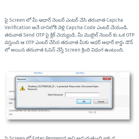
పై Screen లో మీ ఆధార్ నెంబర్ ఎంటర్ చేసి తరువాత Capcha
Verification అనే దానిలోకి వెళ్లి Capcha Code ఎంటర్ చేయండి.
తరువాత Send OTP పై క్లిక్ చెయ్యండి. మీ మొబైల్ నెంబర్ కు ఒక OTP
వస్తుంది ఆ OTP ఎంటర్ చేసిన తరువాత మీకు ఆధర్ ఆధార్ కార్డు డౌన్
లో అయిన తరువాత ఓపెన్ చేస్తే Screen క్రింది విధంగ ఉంటుంది.
పై Screen లో Enter Password అని అడుగుతుంది ఇక్కడ