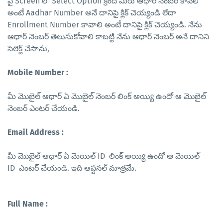
పై Screen లో Select Option క్రింద మీరు ఆధార్ నెంబర్ కావలి
అంటే Aadhar Number అనే దానిపై క్లిక్ చెయ్యండి లేదా
Enrollment Number కావాలి అంటే దానిపై క్లిక్ చెయ్యండి. నేను
ఆధార్ నెంబర్ తెలుసుకోవాలి కాబట్టి నేను ఆధార్ నెంబర్ అనే దానిని
సెలెక్ట్ చేసాను,
Mobile Number :
మీ మొబైల్ ఆధార్ ఏ మొబైల్ నెంబర్ లింక్ అయ్యి ఉందో ఆ మొబైల్
నెంబర్ ఎంటర్ చేయండి.
Email Address :
మీ మొబైల్ ఆధార్ ఏ మెయిల్ ID లింక్ అయ్యి ఉందో ఆ మెయిల్
ID ఎంటర్ చేయండి. ఇది ఆప్షనల్ మాత్రమే.
Full Name :