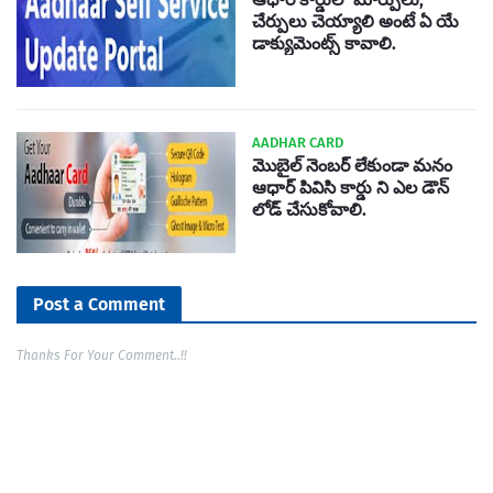
చేర్పులు చెయ్యాలి అంటే ఏ యే
డాక్యుమెంట్స్ కావాలి.
AADHAR CARD
మొబైల్ నెంబర్ లేకుండా మనం
ఆధార్ పివిసి కార్డు ని ఎల డౌన్
లోడ్ చేసుకోవాలి.
Post a Comment
Thanks For Your Comment..!!