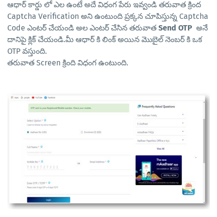
ఆధార్ కార్డు లో ఎల ఉంటే అదే విధంగ పేరు ఇవ్వండి తరువాత క్రింద
Captcha Verification అని ఉంటుంది ప్రక్కన చూపిస్తున్న Captcha
Code ఎంటర్ చేయండి అల ఎంటర్ చేసిన తరువాత
Send OTP
అనే
దానిపై క్లిక్ చేయండి.మీ ఆధార్ కి లింక్ అయిన మొబైల్ నెంబర్ కి ఒక
OTP వస్తుంది.
తరువాత Screen క్రింది విధంగ ఉంటుంది.