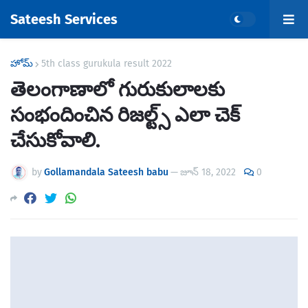
Sateesh Services
హోమ్
5th class gurukula result 2022
తెలంగాణాలో గురుకులాలకు
సంభందించిన రిజల్ట్స్ ఎలా చెక్
చేసుకోవాలి.
by
Gollamandala Sateesh babu
—
జూన్ 18, 2022
0