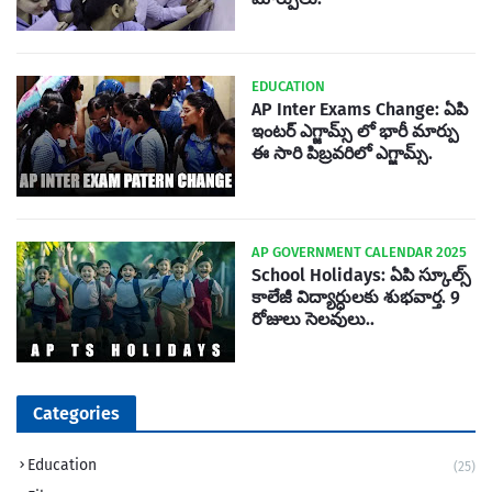
EDUCATION
AP Inter Exams Change: ఏపి
ఇంటర్ ఎగ్జామ్స్ లో భారీ మార్పు
ఈ సారి పిబ్రవరిలో ఎగ్జామ్స్.
AP GOVERNMENT CALENDAR 2025
School Holidays: ఏపి స్కూల్స్
కాలేజీ విద్యార్ధులకు శుభవార్త. 9
రోజులు సెలవులు..
Categories
Education
(25)