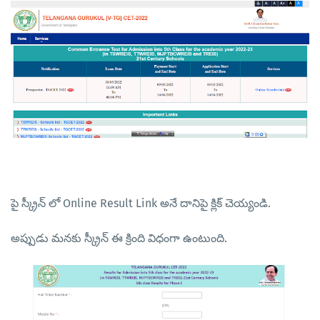
పై స్క్రీన్ లో Online Result Link అనే దానిపై క్లిక్ చెయ్యండి.
అప్పుడు మనకు స్క్రీన్ ఈ క్రింది విధంగా ఉంటుంది.