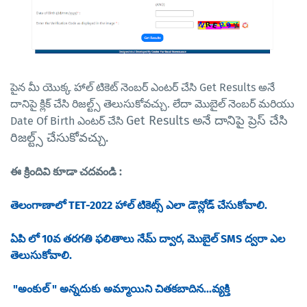
పైన మీ యొక్క హాల్ టికెట్ నెంబర్ ఎంటర్ చేసి Get Results అనే
దానిపై క్లిక్ చేసి రిజల్ట్స్ తెలుసుకోవచ్చు. లేదా మొబైల్ నెంబర్ మరియు
Get Results అనే దానిపై ప్రెస్ చేసి
Date Of Birth ఎంటర్ చేసి
రిజల్ట్స్ చేసుకోవచ్చు.
ఈ క్రిందివి కూడా చదవండి :
తెలంగాణాలో TET-2022 హాల్ టికెట్స్ ఎలా డౌన్లోడ్ చేసుకోవాలి.
ఏపి లో 10వ తరగతి ఫలితాలు నేమ్ ద్వార, మొబైల్ SMS ద్వరా ఎల
తెలుసుకోవాలి.
"అంకుల్ " అన్నదుకు అమ్మాయిని చితకబాదిన...వ్యక్తి