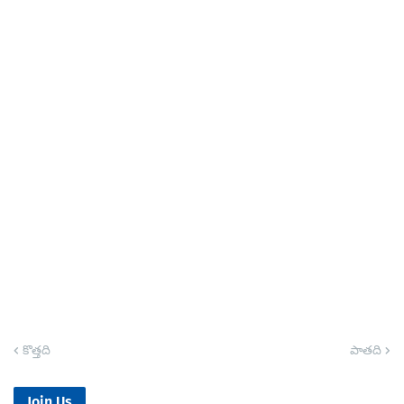
కొత్తది
పాతది
Join Us