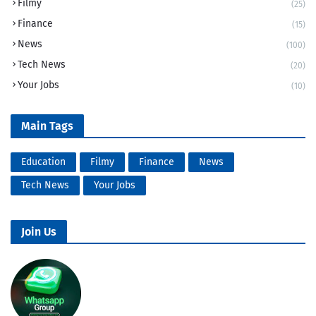
Filmy
(25)
Finance
(15)
News
(100)
Tech News
(20)
Your Jobs
(10)
Main Tags
Education
Filmy
Finance
News
Tech News
Your Jobs
Join Us