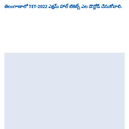
తెలంగాణాలో TET-2022 ఎక్షమ్ హాల్ టికెట్స్ ఎల డౌన్లోడ్ చేసుకోవాలి.