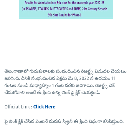
తెలంగాణాలో గురుకులాలకు సంభందించిన రిజల్ట్స్ విడుదల చేయటం
జరిగింది. దీనికి సంభందించిన ఎక్షమ్ మే 8, 2022 న ఉదయం 11
గంటల నుండి మధ్యాహ్నం 1 గంట వరకు జరిగాయి. రిజల్ట్స్ చెక్
చేసుకోవాలి అంటే ఈ క్రింది ఉన్న లింక్ పై క్లిక్ చెయ్యండి.
Official Link :
Click Here
పై లింక్ క్లిక్ చేసిన వెంటనే మనకు స్క్రీన్ ఈ క్రింది విధంగా కనిపిస్తుంది.