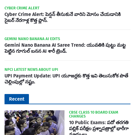
CYBER CRIME ALERT
Cyber Crime Alert: పెన్షన్ తీసుకునే వారిని మోసం చేయడానికి
సైబర్ నేరగాళ్ల కొత్త ప్లాన్.
GEMINI NANO BANANA AI EDITS
Gemini Nano Banana AI Saree Trend: యువతికి పుట్టు మట్ట
పెట్టిన గూగుల్ బనన AI శారీ ట్రెండ్.
NPCI LATEST NEWS ABOUT UPI
UPI Payment Update: UPI యూజర్లకు కొత్త ఇవి తెలుసుకోక పొతే
చెల్లింపుల్లో నష్టం.
Recent
CBSE CLASS 10 BOARD EXAM
CHANGES
10 Public Exams: పదో తరగతి
పబ్లిక్‌ పరీక్షల ప్రశ్నాపత్రాల్లో భారీగా
మార్పులు.