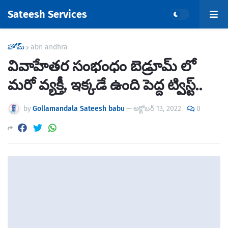
Sateesh Services
హోమ్
abn andhra
వివాహేతర సంభంధం బెడ్రూమ్ లో
మరో వ్యక్తీ, ఇక్కడే ఉంది పెద్ద ట్విస్ట్..
by
Gollamandala Sateesh babu
—
అక్టోబర్ 13, 2022
0