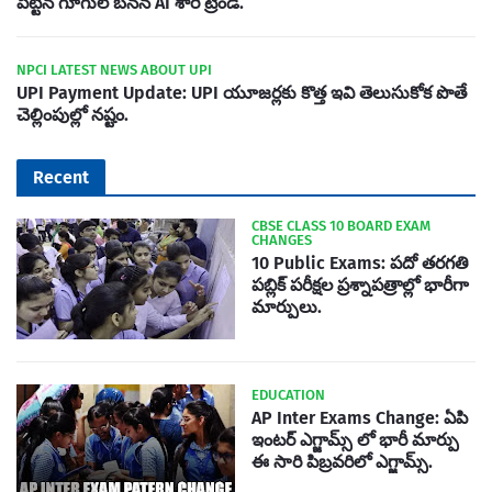
పెట్టిన గూగుల్ బనన AI శారీ ట్రెండ్.
NPCI LATEST NEWS ABOUT UPI
UPI Payment Update: UPI యూజర్లకు కొత్త ఇవి తెలుసుకోక పొతే
చెల్లింపుల్లో నష్టం.
Recent
CBSE CLASS 10 BOARD EXAM
CHANGES
10 Public Exams: పదో తరగతి
పబ్లిక్‌ పరీక్షల ప్రశ్నాపత్రాల్లో భారీగా
మార్పులు.
EDUCATION
AP Inter Exams Change: ఏపి
ఇంటర్ ఎగ్జామ్స్ లో భారీ మార్పు
ఈ సారి పిబ్రవరిలో ఎగ్జామ్స్.