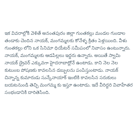
ఇక వివరాల్లోకి వెళితే అనంతపురం జిల్లా గుంతకల్లు మండల గుండాల
తండాకు చెందిన నాయక్, మంగమ్మలకు కోనేళ్ళ క్రితం పెళ్లయింది. వీళు
గుంతకల్లు లోని ఒక సినిమా ధియేటర్ సమీపంలో నివాసం ఉంటున్నారు.
నాయక్, మంగమ్మలకు ఆడపిల్లలు ఇద్దరు ఉన్నారు. అయితే స్వామి
నాయక్ డ్రైవర్ ఎక్కువగా హైదరాబాద్లోనే ఉంటాడు. కాని నెల నెల
కుటుంబ పోషణకు కావలసిన డబ్బులను పంపిస్తుంటాడు. నాయక్
చిన్నాన్న కుమారుడు సున్కేనాయాక్ ఇంటికి కావలసిన సరుకులు
బయటనుండి తెచ్చి మంగమ్మ కు ఇస్తూ ఉంటాడు. ఇదే వీరిద్దరి వివాహేతర
సంభండానికి దారితెసింది.