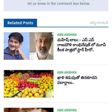
let us know in the comment box below.
Related Posts
అన్నీ చూడండి
ABN ANDHRA
మహేష్ బాబు - ఎస్ ఎస్
రాజమౌళి కాంభినేషణ్ లో మూవీ
కీలక పాత్రలో స్టార్ హీరో..
ABN ANDHRA
ఖాళి కడుపుతో తినకూదని
పదార్దాలు..
ABN ANDHRA