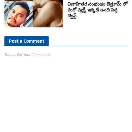
వివాహేతర సంభంధం బెడ్రూమ్ లో
మరో వ్యక్తీ, ఇక్కడే ఉంది పెద్ద
ట్విస్ట్..
Post a Comment
Thanks For Your Comment..!!