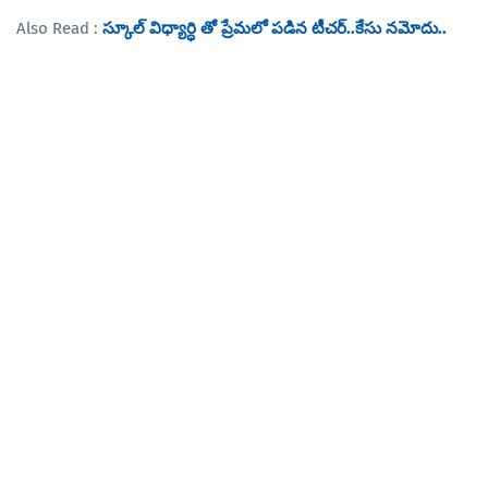
Also Read :
స్కూల్ విధ్యార్ధి తో ప్రేమలో పడిన టీచర్..కేసు నమోదు..