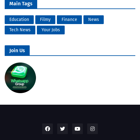
Main Tags
Education
Filmy
Finance
News
Tech News
Your Jobs
Join Us