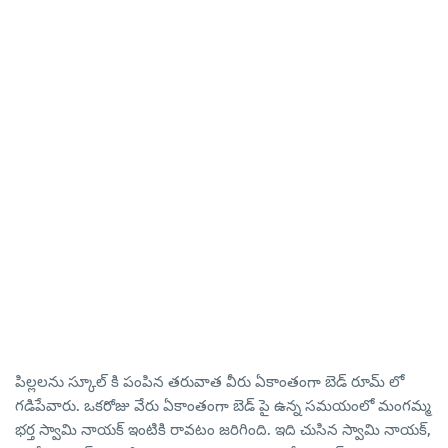
పిల్లలను స్కూల్ కి పంపిన తరువాత వీరు ఏకాంతంగా బెడ్ రూమ్ లో
గడిపేవారు. ఒకరోజు వేరు ఏకాంతంగా బెడ్ పై ఉన్న సమయంలో మంగమ్మ
భర్త స్వామి నాయక్ ఇంటికి రావటం జరిగింది. ఇది చుసిన స్వామి నాయక్,