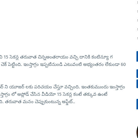
ు అవి 15 సెకన్ల తరువాత చిన్నఅంతరాయం వచ్చి దానికి కంటిన్యూ గ
ెక్ పెట్టింది. ఇంస్తాగ్రం ఇప్పటినుండి ఎటువంటి అభ్యంతరం లేకుండా 60
యూచర్ ని యూజర్ లకు పరిచయం చేస్తూ వచ్చింది. ఇంతకుముందు ఇంస్తాగ్రం
ఇంస్తాగ్రం లో అప్లోడ్ చేసిన వీడియో 15 సెకన్ల కంటే తక్కువ ఉంటే
ి. తరువాత మనం చెప్పుకుంటున్న అప్డేట్..