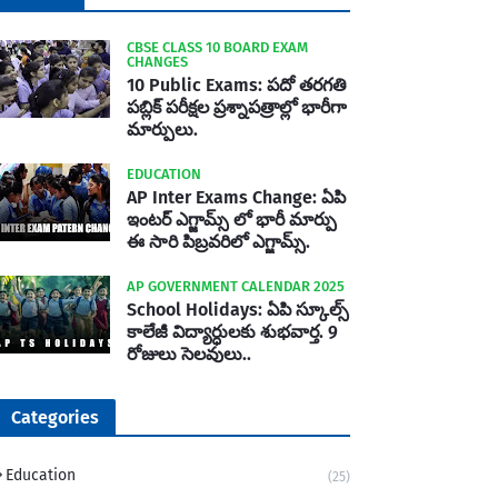
CBSE CLASS 10 BOARD EXAM
CHANGES
10 Public Exams: పదో తరగతి
పబ్లిక్‌ పరీక్షల ప్రశ్నాపత్రాల్లో భారీగా
మార్పులు.
EDUCATION
AP Inter Exams Change: ఏపి
ఇంటర్ ఎగ్జామ్స్ లో భారీ మార్పు
ఈ సారి పిబ్రవరిలో ఎగ్జామ్స్.
AP GOVERNMENT CALENDAR 2025
School Holidays: ఏపి స్కూల్స్
కాలేజీ విద్యార్ధులకు శుభవార్త. 9
రోజులు సెలవులు..
Categories
Education
(25)