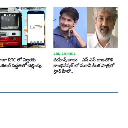
ABN ANDHRA
ణా RTC లో చిల్లరకు
మహేష్ బాబు - ఎస్ ఎస్ రాజమౌళి
ిటల్ పద్ధతిలో చెల్లింపు.
కాంభినేషణ్ లో మూవీ కీలక పాత్రలో
స్టార్ హీరో..