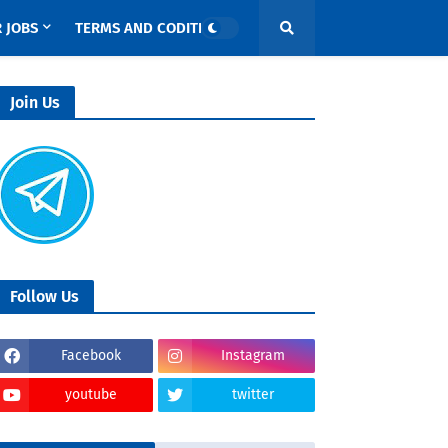
 JOBS
TERMS AND CODITIONS
Join Us
Follow Us
Facebook
Instagram
youtube
twitter