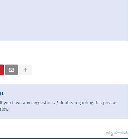
bu
. If you have any suggestions / doubts regarding this please
elow.
అన్నీ చూడండి