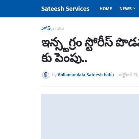
Sateesh Services
HOME
NEWS
హోమ్
ndtv
ఇన్స్టగ్రం స్టోరీస్ పొ
కు పెంపు..
by
Gollamandala Sateesh babu
—
అక్టోబర్ 13