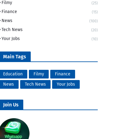
Filmy
(25)
Finance
(15)
News
(100)
Tech News
(20)
Your Jobs
(10)
Main Tags
Education
Filmy
Finance
News
Tech News
Your Jobs
Join Us