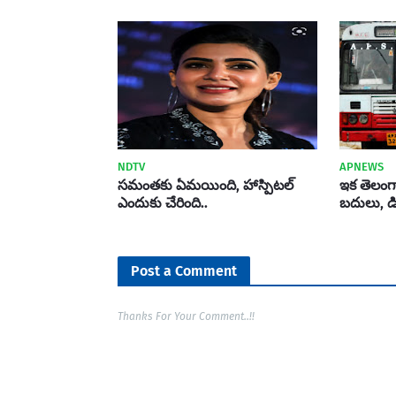
NDTV
APNEWS
సమంతకు ఏమయింది, హాస్పిటల్
ఇక తెలంగా
ఎందుకు చేరింది..
బదులు, డిజ
Post a Comment
Thanks For Your Comment..!!