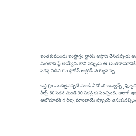
ఇంతకుముందు ఇంస్టాగ్రం స్టోరీస్ అప్లోడ్ చేసినప్పుడ
మిగతాది ప్లే అయ్యేది. కాని ఇప్పుడు ఈ అంతరాయానికి చ
సెకన్ల నిడివి గల స్టోరీస్ అప్లోడ్ చెయ్యవచ్చు.
ఇస్తాగ్రం మొదలైనప్పటి నుండి ఏదోఒక అడ్వాన్స్డ్ ఫ్
రీల్స్ 60 సెకన్ల నుండి 90 సెకన్ల కు పెంచ్చింది. అలాగే 
ఆటోమాటిక్ గ రీల్స్ మారిపోయే ఫ్యూచర్ తెసుకువచ్చింద