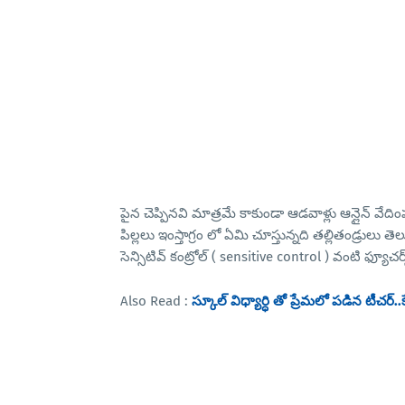
పైన చెప్పినవి మాత్రమే కాకుండా ఆడవాళ్లు ఆన్లైన్ వేదింప
పిల్లలు ఇంస్తాగ్రం లో ఏమి చూస్తున్నది తల్లితండ్రులు త
సెన్సిటివ్ కంట్రోల్ ( sensitive control ) వంటి ఫ్యూచర్
Also Read :
స్కూల్ విధ్యార్ధి తో ప్రేమలో పడిన టీచర్