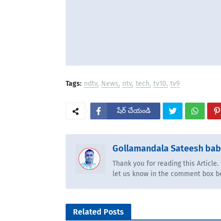
Tags:
ndtv
News
ntv
tech
tv10
tv9
షేర్ చేయండి
Gollamandala Sateesh ba
Thank you for reading this Article
let us know in the comment box b
Related Posts