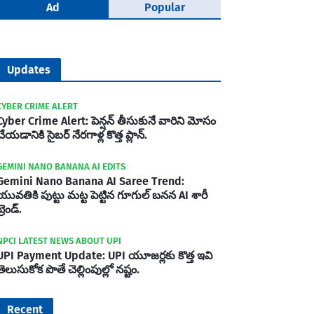
Ad
Popular
Updates
CYBER CRIME ALERT
Cyber Crime Alert: పెన్షన్ తీసుకునే వారిని మోసం
చేయడానికి సైబర్ నేరగాళ్ల కొత్త ప్లాన్.
GEMINI NANO BANANA AI EDITS
Gemini Nano Banana AI Saree Trend:
యువతికి పుట్టు మట్ట పెట్టిన గూగుల్ బనన AI శారీ
్రెండ్.
NPCI LATEST NEWS ABOUT UPI
UPI Payment Update: UPI యూజర్లకు కొత్త ఇవి
తెలుసుకోక పొతే చెల్లింపుల్లో నష్టం.
Recent