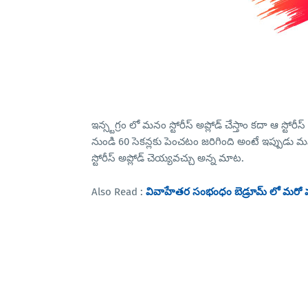
ఇన్స్టగ్రం లో మనం స్టోరీస్ అప్లోడ్ చేస్తాం కదా ఆ స్ట
నుండి 60 సెకన్లకు పెంచటం జరిగింది అంటే ఇప్పుడు మనం ఇ
స్టోరీస్ అప్లోడ్ చెయ్యవచ్చు అన్న మాట.
Also Read :
వివాహేతర సంభంధం బెడ్రూమ్ లో మరో వ్యక్తీ,