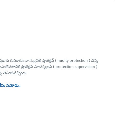
ులకు గురికాకుండా న్యుడిటి ప్రొటెక్షన్ ( nudity protection ) చిన్న
ెలుసుకోవటానికి ప్రొటెక్షన్ సూపర్విజన్ ( protection supervision )
స్ తెసుకువచ్చింది.
..కేసు నమోదు..