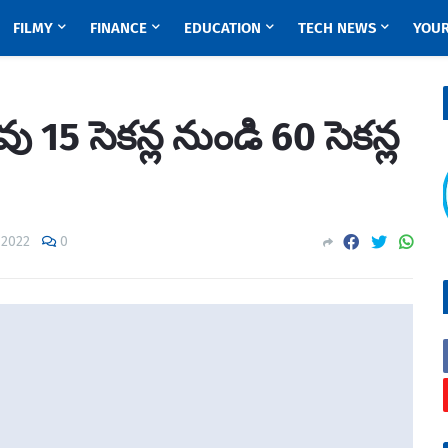
FILMY
FINANCE
EDUCATION
TECH NEWS
YOUR
డవు 15 సెకన్ల నుండి 60 సెకన్ల
, 2022
0