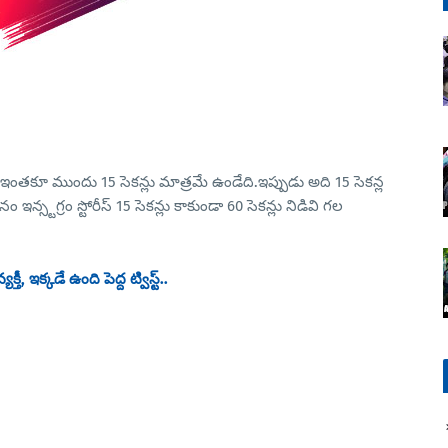
ోరీస్ ఇంతకూ ముందు 15 సెకన్లు మాత్రమే ఉండేది.ఇప్పుడు అది 15 సెకన్ల
న్స్టగ్రం స్టోరీస్ 15 సెకన్లు కాకుండా 60 సెకన్లు నిడివి గల
 ఇక్కడే ఉంది పెద్ద ట్విస్ట్..