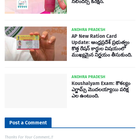
సిలిందర్స్ కనెక్షన్.
ANDHRA PRADESH
AP New Ration Card
Update: ఆంధ్రప్రదేశ్ ప్రభుత్వం
కొత్త రేషన్ కార్డుల విషయంలో
ముఖ్యమైన నిర్ణయం తీసుకుంది.
ANDHRA PRADESH
Koushalyam Exam: కౌశల్యం
ఎగ్జామ్స్ మొదలయ్యాయి పరిక్ష
ఎల ఉంటుంది.
Post a Comment
Thanks For Your Comment..!!