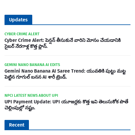
Updates
CYBER CRIME ALERT
Cyber Crime Alert: పెన్షన్ తీసుకునే వారిని మోసం చేయడానికి
సైబర్ నేరగాళ్ల కొత్త ప్లాన్.
GEMINI NANO BANANA AI EDITS
Gemini Nano Banana AI Saree Trend: యువతికి పుట్టు మట్ట
పెట్టిన గూగుల్ బనన AI శారీ ట్రెండ్.
NPCI LATEST NEWS ABOUT UPI
UPI Payment Update: UPI యూజర్లకు కొత్త ఇవి తెలుసుకోక పొతే
చెల్లింపుల్లో నష్టం.
Recent