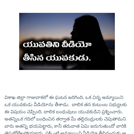
విశాఖ జిల్లా గాజువాకలో ఈ ఘటన జరిగింది. ఒక చిన్న అమ్మాయిని
ఒక యువకుడు వీడియోను తీశాడు. బాలిక తన కుటుంబ సభ్యులకు
ఈ విషయం చెప్పింది. బాలిక బంధువులు యువకుడిని ప్రశ్నించారు.
అతన్నిఒక గదిలో బంధించిన తర్వాత మీ తల్లిదండ్రులకు చెపుతామని
వారు అతన్ని భయపెట్టారు, కానీ తరువాత ఏమి జరుగుతుందో వారికి
తెసుకోలేఖపోయ్యారు. పక్కింటి అమ్మాయిని వీడియో తీసినందుకు ఆ