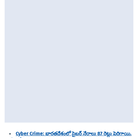
Cyber Crime: భారతదేశంలో సైబర్ నేరాలు 87 రెట్లు పెరిగాయి.