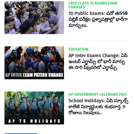
CBSE CLASS 10 BOARD EXAM
CHANGES
10 Public Exams: పదో తరగతి
పబ్లిక్‌ పరీక్షల ప్రశ్నాపత్రాల్లో భారీగా
మార్పులు.
EDUCATION
AP Inter Exams Change: ఏపి
ఇంటర్ ఎగ్జామ్స్ లో భారీ మార్పు
ఈ సారి పిబ్రవరిలో ఎగ్జామ్స్.
AP GOVERNMENT CALENDAR 2025
School Holidays: ఏపి స్కూల్స్
కాలేజీ విద్యార్ధులకు శుభవార్త. 9
రోజులు సెలవులు..