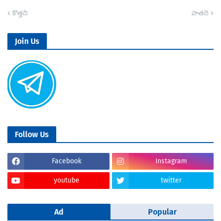
కొత్తది
పాతది
Join Us
Follow Us
Facebook
Instagram
youtube
twitter
Ad
Popular