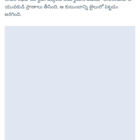
యువకుడి ప్రాణాలు తీసింది. ఆ కుటుంబాన్ని జైలులో పెట్టడం
జరిగింది.