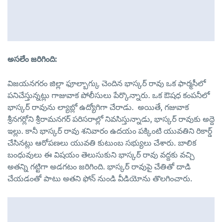
అసలేం జరిగింది:
విజయనగరం జిల్లా ఫూల్బాగ్కు చెందిన భాస్కర్ రావు ఒక ఫార్మసీలో
పనిచేస్తున్నట్లు గాజువాక పోలీసులు పేర్కొన్నారు. ఒక ఔషధ కంపనీలో
భాస్కర్ రావును ల్యాబ్లో ఉద్యోగిగా చేరాడు. అయితే, గజువాక
శ్రీనగర్లోని శ్రీరామనగర్ పరిసరాల్లో నివసిస్తున్నాడు, భాస్కర్ రావుకు అద్దె
ఇల్లు. కానీ భాస్కర్ రావు శనివారం ఉదయం పక్కింటి యువతిని రికార్డ్
చేసినట్లు ఆరోపణలు యువతి కుటుంబ సభ్యులు చేశారు. బాలిక
బంధువులు ఈ విషయం తెలుసుకుని భాస్కర్ రావు వద్దకు వచ్చి
అతన్ని గట్టిగా అడగటం జరిగింది. భాస్కర్ రావుపై చేతితో దాడి
చేయడంతో పాటు అతని ఫోన్ నుండి వీడియోను తొలగించారు.