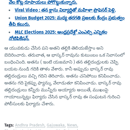
వేల కోట్ల రూపాయలు పోగొట్టుకున్నారు.
Viral Video : తన క్లాసు విద్యార్ధితో మహిళా ప్రొఫెసర్ పెళ్లి.
Union Budget 2025: మధ్య తరగతి ప్రజలకు కేంద్రం ప్రభుత్వం
తీపి కబురు.
MLC Elections 2025: ఆంధ్రప్రదేశ్లో ఎంఎల్సి ఎన్నికల
నోటిఫికేషన్.
ఆ యువకుడు చేసిన పని అతని తల్లికి తెలియజేస్తాం అని
బెదిరించారు. తరువాత, ఆ భాస్కర్ రావును కుటుంబం ఒక నివాసంలో
బంధించింది. అతను ( ఇంటి యజమాని ) తన తల్లిదండ్రులకు చెప్పి
బయట నుండి గదికి తాళం వేశారు. కానీ అప్పుడు భాస్కర్ రావు
తల్లిదండ్రులు వచ్చి గదిని తెరిచారు. అతను చనిపోయి కనిపించాడు.
అతను గది పైకప్పు ఫ్యాన్కు వేలాడుతూ కనిపించాడు. భాస్కర్ రావు
తల్లిదండ్రులు కన్నీరు మున్నీరు అయ్యారు అయితే, ముఖంపై
గాయాలున్నట్లు ఫిర్యాదు చేసిన భాస్కర్ రావు ఈ సంఘటన గురించి
పోలీసులకు ఫిర్యాదు చేశారు.
Tags:
Andhra Pradesh
Gajuwaka
News