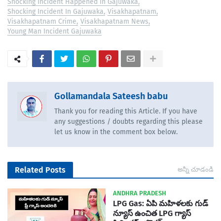
Shocking Incident Happened In Gajuwaka
Shocking Incident In Gajuwaka
Visakhapatnam
Visakhapatnam Crime
Visakhapatnam News
Young Man Incident Gajuwaka
Gollamandala Sateesh babu
Thank you for reading this Article. If you have
any suggestions / doubts regarding this please
let us know in the comment box below.
Related Posts
అన్నీ చూడండి
ANDHRA PRADESH
LPG Gas: ఏపి మహిళలకు గుడ్
న్యూస్ ఉంచిత LPG గ్యాస్