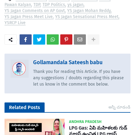
Pawan Kalyan
TDP
TDP Politics
ys jagan
YS Jagan Comments on AP Govt
YS Jagan Mohan Reddy
YS Jagan Press Meet Live
YS Jagan Sensational Press Meet
YSRCP Live
Gollamandala Sateesh babu
Thank you for reading this Article. If you have
any suggestions / doubts regarding this please
let us know in the comment box below.
Related Posts
అన్నీ చూడండి
ANDHRA PRADESH
LPG Gas: ఏపి మహిళలకు గుడ్
న్యూస్ ఉంచిత LPG గ్యాస్