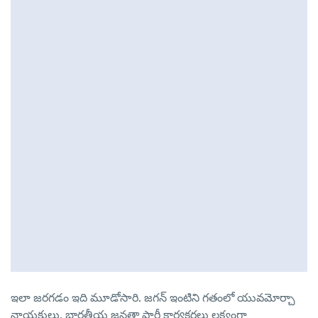
ఇలా జరగడం ఇది మూడోసారి. జగన్ ఇంటిని గతంలో యువమోర్చా
నాయకులు, భారతీయ జనతా పార్టీ కార్యకర్తలు లక్ష్యంగా