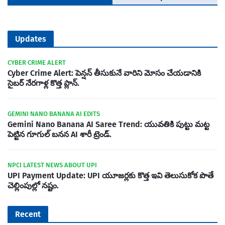
Updates
CYBER CRIME ALERT
Cyber Crime Alert: పెన్షన్ తీసుకునే వారిని మోసం చేయడానికి
సైబర్ నేరగాళ్ల కొత్త ప్లాన్.
GEMINI NANO BANANA AI EDITS
Gemini Nano Banana AI Saree Trend: యువతికి పుట్టు మట్ట
పెట్టిన గూగుల్ బనన AI శారీ ట్రెండ్.
NPCI LATEST NEWS ABOUT UPI
UPI Payment Update: UPI యూజర్లకు కొత్త ఇవి తెలుసుకోక పొతే
చెల్లింపుల్లో నష్టం.
Recent