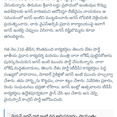
చేసుకున్నారు. తిరుమల శ్రీవారి లడ్డు ప్రసాదంలో జంతువుల కొవ్వు
అవశేషాలకు జగన్ కారణమని ఆరోపిస్తూ బీజేవైఎం నాయకులు ఆ
సమయంలో జగన్ ఇంటిని ముట్టడించారు.జగన్ లోపలికి వెళ్లేందుకు
ప్రయత్నించారు. వారు వైఎస్ఆర్సిపి ప్రధాన కార్యాలయంపై అలాగే
జగన్ ఇంటిపై చెప్పులు విసిరారు. జగన్ దిష్టిబొమ్మను కూడా
తగలబెట్టారు.
గత నెల 23వ తేదీన, కొంతమంది కార్యకర్తలు తెలుగు దేశం పార్టీ
జాతీయ ప్రధాన కార్యదర్శి మరియు మంత్రి నారా లోకేష్ పుట్టినరోజును
పురస్కరించుకుని జగన్ ఇంటి ముందు పార్టీ చేసుకున్నారు. నారా
లోకేష్ మద్దతుదారులు, తెలుగు దేశం పార్టీ (టీడీపీ) కార్యకర్తలు పెద్ద
సంఖ్యలో వాహనాలు, మోటార్ సైకిళ్లతో జగన్ ఇంటి ముందు హల్చల్వా
చేశారు. తమ హార్న్లను కొట్టడం, చాలా శబ్దం చేశారు. నివేదికల ప్రకారం,
రెండు సంఘటనలు భద్రతా లోపాలు. జగన్ ఇంట్లో ఉత్సవాలను టీడీపీ
కార్యకర్తలు ఉద్దేశపూర్వకంగా ప్లాన్ చేసి ఇల చేశారు అని చెప్పి
వైయస్సార్ కాంగ్రెస్ పార్టీ ఆరోపించింది.
వైయస్ జగన్ గారి ఇంటి వద్ద అగ్నిప్రమాదం. సాయంత్రం