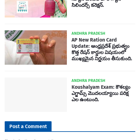
సిలిందర్స్ కనెక్షన్.
ANDHRA PRADESH
AP New Ration Card
Update: ఆంధ్రప్రదేశ్ ప్రభుత్వం
కొత్త రేషన్ కార్డుల విషయంలో
ముఖ్యమైన నిర్ణయం తీసుకుంది.
ANDHRA PRADESH
Koushalyam Exam: కౌశల్యం
ఎగ్జామ్స్ మొదలయ్యాయి పరిక్ష
ఎల ఉంటుంది.
Post a Comment