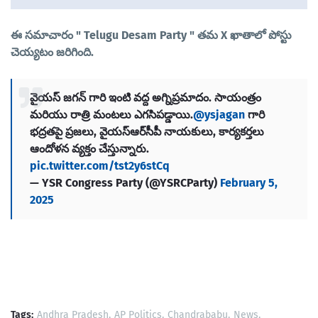
ఈ సమాచారం "
Telugu Desam Party " తమ X ఖాతాలో పోస్టు
చెయ్యటం జరిగింది.
వైయస్ జగన్ గారి ఇంటి వద్ద అగ్నిప్రమాదం. సాయంత్రం
మరియు రాత్రి మంటలు ఎగసిపడ్డాయి.
@ysjagan
గారి
భద్రతపై ప్రజలు, వైయస్ఆర్‌సీపీ నాయకులు, కార్యకర్తలు
ఆందోళన వ్యక్తం చేస్తున్నారు.
pic.twitter.com/tst2y6stCq
— YSR Congress Party (@YSRCParty)
February 5,
2025
Tags:
Andhra Pradesh
AP Politics
Chandrababu
News