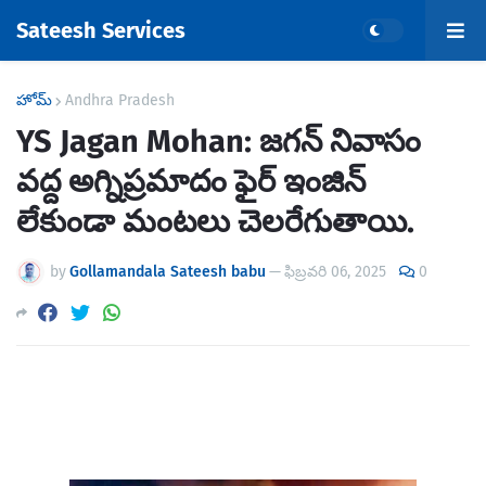
Sateesh Services
హోమ్
Andhra Pradesh
YS Jagan Mohan: జగన్ నివాసం
వద్ద అగ్నిప్రమాదం ఫైర్ ఇంజిన్
లేకుండా మంటలు చెలరేగుతాయి.
by
Gollamandala Sateesh babu
—
ఫిబ్రవరి 06, 2025
0