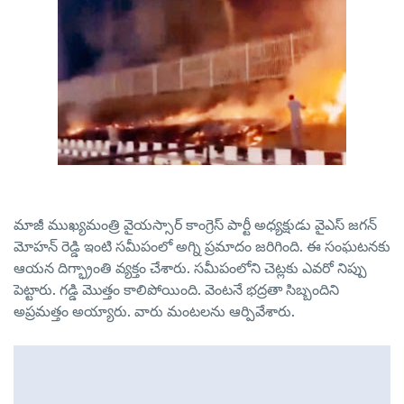
మాజీ ముఖ్యమంత్రి వైయస్సార్ కాంగ్రెస్ పార్టీ అధ్యక్షుడు వైఎస్ జగన్
మోహన్ రెడ్డి ఇంటి సమీపంలో అగ్ని ప్రమాదం జరిగింది. ఈ సంఘటనకు
ఆయన దిగ్భ్రాంతి వ్యక్తం చేశారు. సమీపంలోని చెట్లకు ఎవరో నిప్పు
పెట్టారు. గడ్డి మొత్తం కాలిపోయింది. వెంటనే భద్రతా సిబ్బందిని
అప్రమత్తం అయ్యారు. వారు మంటలను ఆర్పివేశారు.