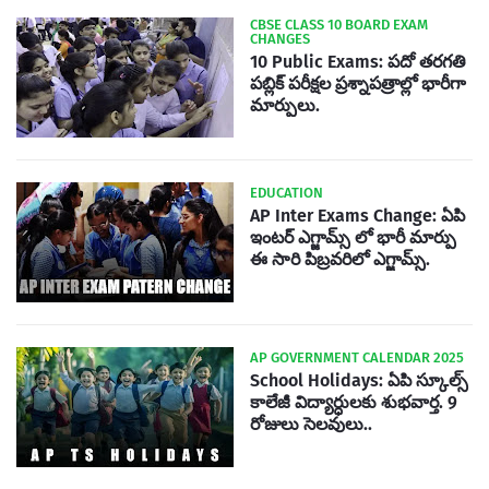
CBSE CLASS 10 BOARD EXAM
CHANGES
10 Public Exams: పదో తరగతి
పబ్లిక్‌ పరీక్షల ప్రశ్నాపత్రాల్లో భారీగా
మార్పులు.
EDUCATION
AP Inter Exams Change: ఏపి
ఇంటర్ ఎగ్జామ్స్ లో భారీ మార్పు
ఈ సారి పిబ్రవరిలో ఎగ్జామ్స్.
AP GOVERNMENT CALENDAR 2025
School Holidays: ఏపి స్కూల్స్
కాలేజీ విద్యార్ధులకు శుభవార్త. 9
రోజులు సెలవులు..