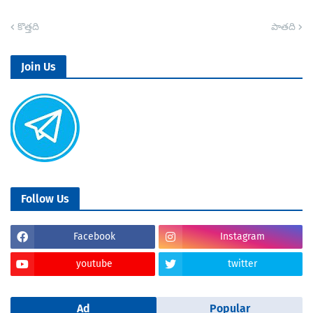
కొత్తది
పాతది
Join Us
Follow Us
Facebook
Instagram
youtube
twitter
Ad
Popular