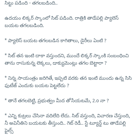
సిట్టు పడింది - తగలబడింది..
ఉదయం లిక్కర్ స్కాంలో సిట్ పడింది. రాత్రికి తాడేపల్లి ప్యాలెస్
బయట తగలబడింది.
* ప్యాలెస్ బయట తగలబడిన కాగితాలు
,
డైరీలు ఏంటి
?
*
సిట్ తన ఇంటి దాకా వస్తుందని
,
ముందే లిక్కర్ స్కాంకి సంబంధించి
తాను రాసుకున్న లెక్కలు
,
డాక్యుమెంట్లు తగల బెట్టారా
?
*
నిన్న సాయంత్రం జరిగితే
,
ఇప్పటి వరకు తన ఇంటి ముందు ఉన్న సిసి
ఫుటేజ్ ఎందుకు బయట పెట్టలేదు
?
*
తానే తగలబెట్టి
,
ప్రభుత్వం మీద తోసేయటమే
, 2.o
నా
?
*
ఎన్ని కుట్రలు చేసినా వదిలేది లేదు. సిట్ వస్తుంది
,
విచారణ చేస్తుంది
,
నీ అవినీతిని బయటకు తీస్తుంది.. గెట్ రెడీ.. స్టే ట్యూన్డ్ టు తాడేపల్లి
ఫైల్స్