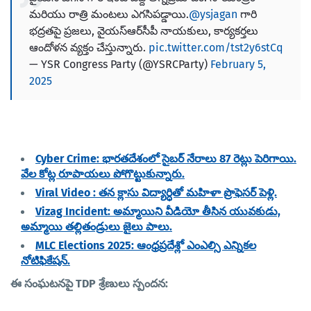
మరియు రాత్రి మంటలు ఎగసిపడ్డాయి.
@ysjagan
గారి
భద్రతపై ప్రజలు, వైయస్ఆర్‌సీపీ నాయకులు, కార్యకర్తలు
ఆందోళన వ్యక్తం చేస్తున్నారు.
pic.twitter.com/tst2y6stCq
— YSR Congress Party (@YSRCParty)
February 5,
2025
Cyber Crime: భారతదేశంలో సైబర్ నేరాలు 87 రెట్లు పెరిగాయి.
వేల కోట్ల రూపాయలు పోగొట్టుకున్నారు.
Viral Video : తన క్లాసు విద్యార్ధితో మహిళా ప్రొఫెసర్ పెళ్లి.
Vizag Incident: అమ్మాయిని వీడియో తీసిన యువకుడు,
అమ్మాయి తల్లితండ్రులు జైలు పాలు.
MLC Elections 2025: ఆంధ్రప్రదేశ్లో ఎంఎల్సి ఎన్నికల
నోటిఫికేషన్.
ఈ సంఘటనపై TDP శ్రేణులు స్పందన: