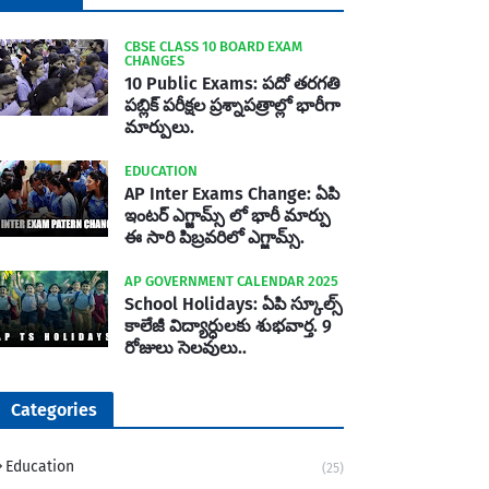
CBSE CLASS 10 BOARD EXAM
CHANGES
10 Public Exams: పదో తరగతి
పబ్లిక్‌ పరీక్షల ప్రశ్నాపత్రాల్లో భారీగా
మార్పులు.
EDUCATION
AP Inter Exams Change: ఏపి
ఇంటర్ ఎగ్జామ్స్ లో భారీ మార్పు
ఈ సారి పిబ్రవరిలో ఎగ్జామ్స్.
AP GOVERNMENT CALENDAR 2025
School Holidays: ఏపి స్కూల్స్
కాలేజీ విద్యార్ధులకు శుభవార్త. 9
రోజులు సెలవులు..
Categories
Education
(25)