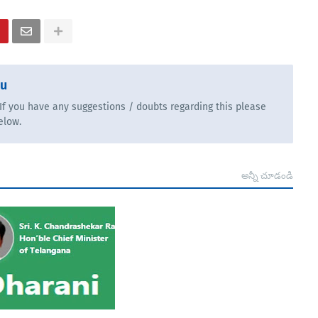
bu
. If you have any suggestions / doubts regarding this please
elow.
అన్నీ చూడండి