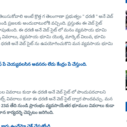
కోవాలి అంటే క్రొత్త గ తెలంగాణా ప్రభుత్వం " ధరణి " అనే వెబ్
ండి ప్రజలకు అందుబాటులోకి వచ్చింది. ప్రస్తుతం ఈ వెబ్ సైట్
ుతుంది. ఈ ధరణి అనే వెబ్ సైట్ లో మనం వ్యవసాయ భూమి
్స్ వివరాలు, వ్యవసాయ భూమి యొక్క మార్కెట్ విలువ, భూమి
ం ధరణి అనే వెబ్ సైట్ ను ఉపయోగించుకొని మన వ్యవసాయ భూమి
 చెయ్యవలసిన అవసరం లేదు కేంద్రం పే చేస్తుంది.
స్తుల వివరాలు కుడా ఈ ధరణి అనే వెబ్ సైట్ లో పొందుపరచాలని
్లాట్స్ వివరాలు కుడా ఈ ధరణి అనే వెబ్ సైట్ ద్వార పొందవచ్చు. మన
 23వ తేది నుండి ప్రారంభం వ్యవసాయేతర భూముల వివరాలు కుడా
న కార్యదర్శి చెప్పటం జరిగింది.
ీ కార్డు ఉందేమో చెక్ చేసుకోండి.