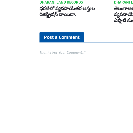
DHARANI LAND RECORDS
DHARANI 
ధరణిలో వ్యవసాయేతర ఆస్తుల
తెలంగాణల
రిజిస్ట్రేషన్ వాయిదా.
వ్యవసాయేతర
ఎప్పటి ను
Post a Comment
Thanks For Your Comment..!!