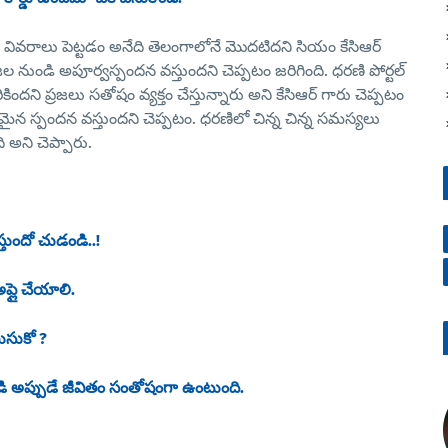
వరాలు పెట్టడం అనేది తెలంగాలోనే మొదటిదని సియం కేసిఆర్
రజల నుండి అపూర్వస్పందన వస్తుందని చెప్పటం జరిగింది. ధరణి పోర్టల్
ని ప్రజలు సతోషం వ్యక్తం చేస్తున్నారు అని కేసిఆర్ గారు చెప్పటం
్భుతమైన స్పందన వస్తుందని చెప్పటం. ధరణిలో చిన్న చిన్న సమస్యలు
 అని చెప్పారు.
తుందో చుడండి..!
ప్లై చేయాలి.
లుసుకో ?
డి అప్పుడే జీవితం సంతోషంగా ఉంటుంది.