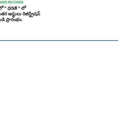
LAND RECORDS
ో " ధరణి " లో
 ఆస్థులు రిజిస్ట్రేషన్
ండి ప్రారంభం.