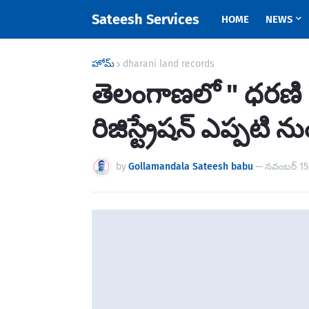
Sateesh Services
HOME
NEWS
హోమ్
dharani land records
తెలంగాణలో " ధరణి 
రిజిస్ట్రేషన్ ఎప్పటి న
by
Gollamandala Sateesh babu
—
నవంబర్ 15