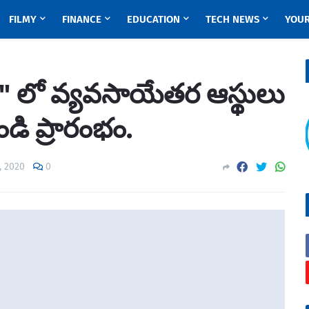
FILMY
FINANCE
EDUCATION
TECH NEWS
YOUR
" లో వ్యవసాయేతర ఆస్థులు
ుండి ప్రారంభం.
, 2020
0