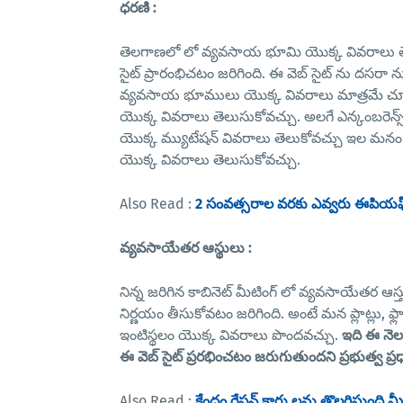
ధరణి :
తెలగాణలో లో వ్యవసాయ భూమి యొక్క వివరాలు తెలుసు
సైట్ ప్రారంభిచటం జరిగింది. ఈ వెబ్ సైట్ ను దసరా ను
వ్యవసాయ భూములు యొక్క వివరాలు మాత్రమే చూప
యొక్క వివరాలు తెలుసుకోవచ్చు. అలగే ఎన్కంబరెన
యొక్క మ్యుటేషన్ వివరాలు తెలుకోవచ్చు ఇల మన
యొక్క వివరాలు తెలుసుకోవచ్చు.
Also Read :
2 సంవత్సరాల వరకు ఎవ్వరు ఈపియఫ్ పే
వ్యవసాయేతర ఆస్థులు :
నిన్న జరిగిన కాబినెట్ మీటింగ్ లో వ్యవసాయేతర ఆ
నిర్ణయం తీసుకోవటం జరిగింది. అంటే మన ప్లాట్లు, ఫ
ఇంటిస్థలం యొక్క వివరాలు పొందవచ్చు.
ఇది ఈ నెల
ఈ వెబ్ సైట్ ప్రరభించటం జరుగుతుందని ప్రభుత్వ ప్రధా
Also Read :
కేంద్రం రేషన్ కార్డు లను తొలగిస్తుంది మ