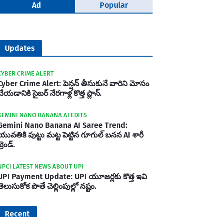
Ad
Popular
Updates
CYBER CRIME ALERT
Cyber Crime Alert: పెన్షన్ తీసుకునే వారిని మోసం
చేయడానికి సైబర్ నేరగాళ్ల కొత్త ప్లాన్.
GEMINI NANO BANANA AI EDITS
Gemini Nano Banana AI Saree Trend:
యువతికి పుట్టు మట్ట పెట్టిన గూగుల్ బనన AI శారీ
్రెండ్.
NPCI LATEST NEWS ABOUT UPI
UPI Payment Update: UPI యూజర్లకు కొత్త ఇవి
తెలుసుకోక పొతే చెల్లింపుల్లో నష్టం.
Recent