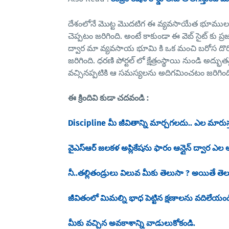
దేశంలోనే మొట్ట మొదటిగ ఈ వ్యవసాయేత భూముల వి
చెప్పటం జరిగింది. అంటే కాకుండా ఈ వెబ్ సైట్ కు ప్
ద్వార మా వ్యవసాయ భూమి కి ఒక మంచి బరోస దొరికింద
జరిగింది. ధరణి పోర్టల్ లో క్షేత్రంస్థాయి నుండి అద
వచ్సినప్పటికి ఆ సమస్యలను అదిగమించటం జరిగింది
ఈ క్రిందివి కుడా చదవండి :
Discipline మీ జీవితాన్ని మార్చగలదు.. ఎల మారుస్
వైఎస్ఆర్ జలకళ అప్లికేషను ఫారం ఆన్లైన్ ద్వార ఎల అ
నీ..తల్లితండ్రులు విలువ మీకు తెలుసా ? అయితే తె
జీవితంలో మిమల్ని భాధ పెట్టిన క్షణాలను వదిలేయం
మీకు వచ్చిన అవకాశాన్ని వాడులుకోకండి.