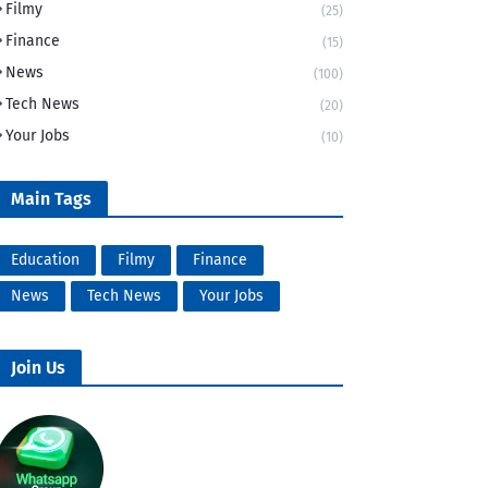
Filmy
(25)
Finance
(15)
News
(100)
Tech News
(20)
Your Jobs
(10)
Main Tags
Education
Filmy
Finance
News
Tech News
Your Jobs
Join Us