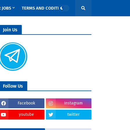
 JOBS
TERMS AND CODITIONS
Join Us
Follow Us
Facebook
Instagram
youtube
twitter