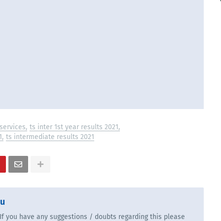
services
ts inter 1st year results 2021
1
ts intermediate results 2021
bu
. If you have any suggestions / doubts regarding this please