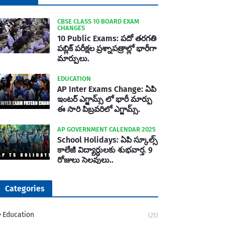
CBSE CLASS 10 BOARD EXAM
CHANGES
10 Public Exams: పదో తరగతి
పబ్లిక్‌ పరీక్షల ప్రశ్నాపత్రాల్లో భారీగా
మార్పులు.
EDUCATION
AP Inter Exams Change: ఏపి
ఇంటర్ ఎగ్జామ్స్ లో భారీ మార్పు
ఈ సారి పిబ్రవరిలో ఎగ్జామ్స్.
AP GOVERNMENT CALENDAR 2025
School Holidays: ఏపి స్కూల్స్
కాలేజీ విద్యార్ధులకు శుభవార్త. 9
రోజులు సెలవులు..
Categories
Education
(25)