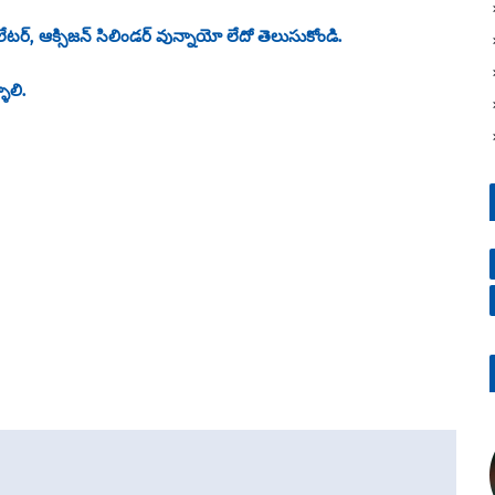
ెంటిలేటర్, ఆక్సిజన్ సిలిండర్ వున్నాయో లేదో తెలుసుకోండి.
ాలి.