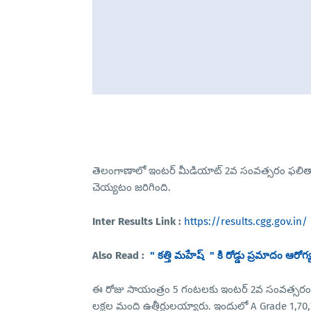
తెలంగాణాలో ఇంటర్ మీడియాట్ 2వ సంవత్సరం ఫలితాలన
చెయ్యటం జరిగింది.
Inter Results Link :
https://results.cgg.gov.in/
Also Read :
" కత్తి మహేష్ " కి రోడ్డు ప్రమాదం ఆరోగ్
ఈ రోజు సాయంత్రం 5 గంటలకు ఇంటర్ 2వ సంవత్సరం ఫలి
లక్షల మంది ఉత్తీర్ణులయ్యారు. ఇందులో A Grade 1,70,7