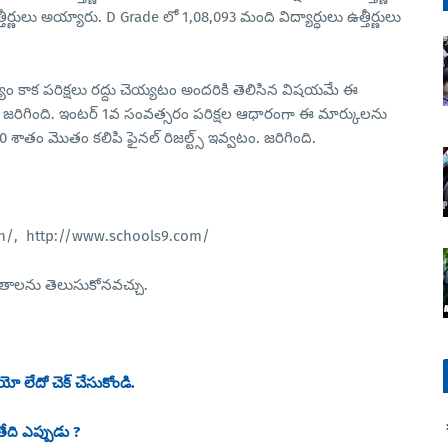
్ణులు అయ్యారు. D Grade లో 1,08,093 మంది విద్యార్ధులు ఉత్తీర్ణులు
యం కాక పరిక్షలు రద్దు చెయ్యటం అందరికి తెలిసిన విషయమే ఈ
 జరిగింది. ఇంటర్ 1వ సంవత్సరం పరిక్షల ఆధారంగా ఈ మార్కులను
100 శాతం మొతం కలిపి ఫైనల్ రిజల్ట్స్ ఇవ్వటం. జరిగింది.
co.in/, http://www.schools9.com/
ఫలితాలను తెలుసుకోనవచ్చు.
 లేదో చెక్ చేసుకోండి.
ేది ఎప్పుడు ?