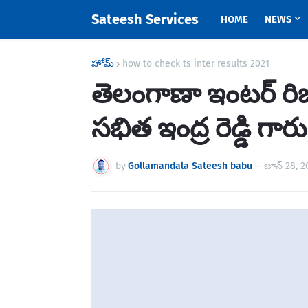
Sateesh Services
HOME
NEWS
హోమ్
how to check ts inter results 2021
తెలంగాణా ఇంటర్ రిజల
సభిత ఇంద్ర రెడ్డి గారు
by
Gollamandala Sateesh babu
—
జూన్ 28, 2