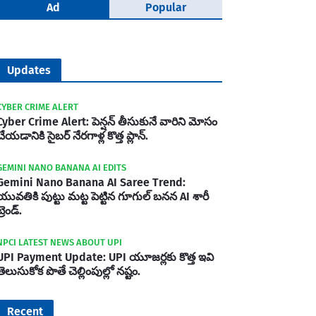
Ad
Popular
Updates
CYBER CRIME ALERT
Cyber Crime Alert: పెన్షన్ తీసుకునే వారిని మోసం
చేయడానికి సైబర్ నేరగాళ్ల కొత్త ప్లాన్.
GEMINI NANO BANANA AI EDITS
Gemini Nano Banana AI Saree Trend:
యువతికి పుట్టు మట్ట పెట్టిన గూగుల్ బనన AI శారీ
్రెండ్.
NPCI LATEST NEWS ABOUT UPI
UPI Payment Update: UPI యూజర్లకు కొత్త ఇవి
తెలుసుకోక పొతే చెల్లింపుల్లో నష్టం.
Recent