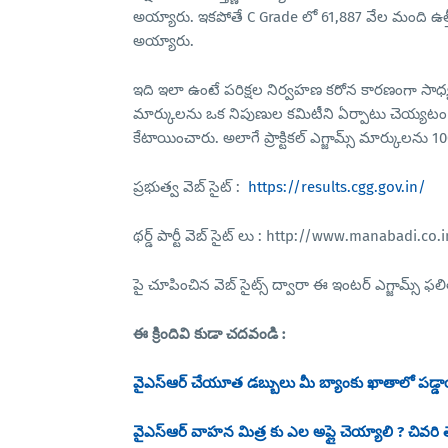
అయ్యారు. ఇకపోతే C Grade లో 61,887 వేల మంది ఉత్తీర
అయ్యారు.
ఇది ఇలా ఉంటే పరిక్షల నిర్వహణ కరోన కారణంగా సాధ్
మార్కులను ఒక నిపుణుల కమిటీని ఏర్పాటు చెయ్యటం
కేటాయించారు. అలాగే ప్రాక్టికల్ ఎగ్జామ్స్ మార్కులను 
ప్రభుత్వ వెబ్ సైట్ :
https://results.cgg.gov.in/
థర్డ్ పార్టీ వెబ్ సైట్ లు : http://www.manabadi.
పై చూపించిన వెబ్ సైట్స్ ద్వారా ఈ ఇంటర్ ఎగ్జామ్స్ 
ఈ క్రిందివి కుడా చదవండి :
వైఎస్ఆర్ చేయూత డబ్బులు మీ బ్యాంకు ఖాతాలో పడ్డాయో
వైఎస్ఆర్ వాహన మిత్ర కు ఎల అప్లై చెయ్యాలి ? చివరి త