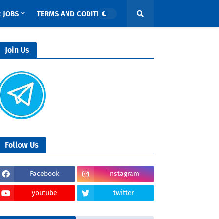
 JOBS
TERMS AND CODITIONS
Join Us
Follow Us
Facebook
Instagram
youtube
twitter