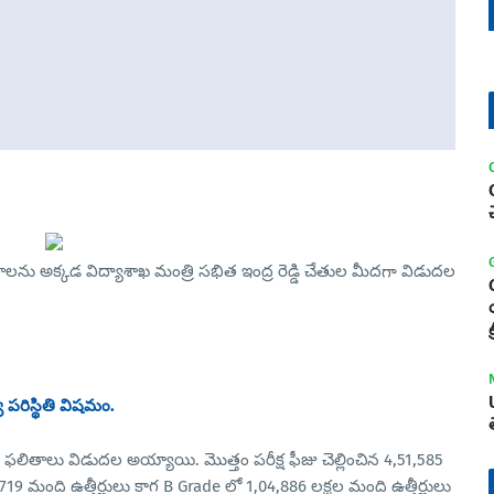
ు అక్కడ విద్యాశాఖ మంత్రి సభిత ఇంద్ర రెడ్డి చేతుల మీదగా విడుదల
ట
య పరిస్థితి విషమం.
తాలు విడుదల అయ్యాయి. మొత్తం పరీక్ష ఫీజు చెల్లించిన 4,51,585
19 మంది ఉత్తీర్ణులు కాగ B Grade లో 1,04,886 లక్షల మంది ఉత్తీర్ణులు