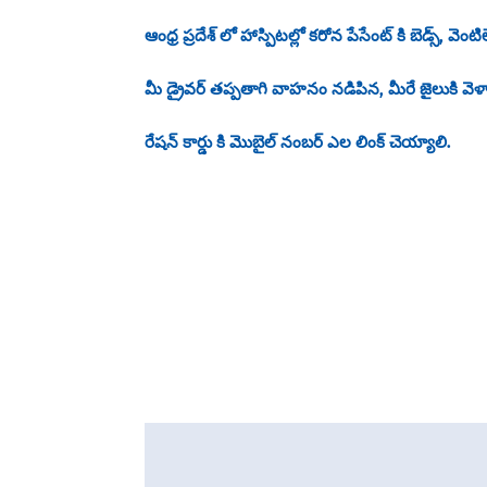
ఆంధ్ర ప్రదేశ్ లో హాస్పిటల్లో కరోన పేసేంట్ కి బెడ్స్, వ
మీ డ్రైవర్ తప్పతాగి వాహనం నడిపిన, మీరే జైలుకి వెళ్ళ
రేషన్ కార్డు కి మొబైల్ నంబర్ ఎల లింక్ చెయ్యాలి.