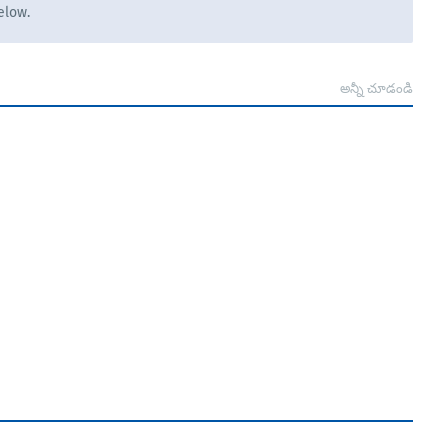
elow.
అన్నీ చూడండి