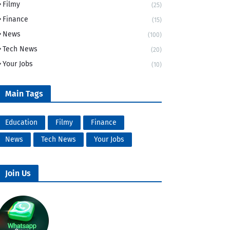
Filmy
(25)
Finance
(15)
News
(100)
Tech News
(20)
Your Jobs
(10)
Main Tags
Education
Filmy
Finance
News
Tech News
Your Jobs
Join Us