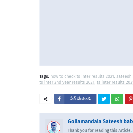
Tags:
how to check ts inter results 2021
sateesh 
ts inter 2nd year results 2021
ts inter results 202
షేర్ చేయండి
Gollamandala Sateesh ba
Thank you for reading this Article