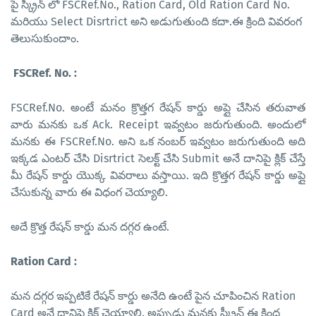
పై స్క్రీన్ లో FSCRef.No., Ration Card, Old Ration Card No.
మరియు Select Disrtrict అని అడుగుతుంది కదా.ఈ క్రింది వివరంగ
తెలుసుకుందాం.
FSCRef. No. :
FSCRef.No. అంటే మనం క్రొత్తగ రేషన్ కార్డు అప్లై చేసిన తరువాత
వారు మనకు ఒక Ack. Receipt ఇవ్వటం జరుగుతుంది. అందులో
మనకు ఈ
FSCRef.No. అని ఒక నంబర్ ఇవ్వటం జరుగుతుంది అది
ఇక్కడ ఎంటర్ చేసి
Disrtrict సెలక్ట్ చేసి Submit అనే దానిపై క్లిక్ చేస్తే
మీ రేషన్ కార్డు యొక్క వివరాలు వస్తాయి. ఇది క్రొత్తగ రేషన్ కార్డు అప్లై
చేసుకున్న వారు ఈ విధంగ చెయ్యాలి.
అదే క్రొత్త రేషన్ కార్డు మన దగ్గర ఉంటే.
Ration Card :
మన దగ్గర ఇప్పటికే రేషన్ కార్డు అనేది ఉంటే పైన చూపించిన Ration
Card అనే దానిపై క్లిక్ చెయ్యాలి. అప్పుడు మనకు స్క్రీన్ ఈ క్రింద