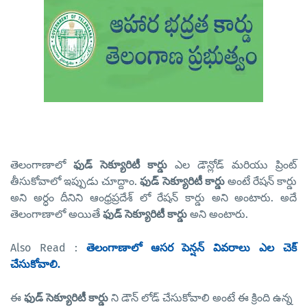
తెలంగాణాలో
ఫుడ్ సెక్యూరిటీ కార్డు
ఎల డౌన్లోడ్ మరియు ప్రింట్
తీసుకోవాలో ఇప్పుడు చూద్దాం.
ఫుడ్ సెక్యూరిటీ కార్డు
అంటే రేషన్ కార్డు
అని అర్ధం దీనిని ఆంధ్రప్రదేశ్ లో రేషన్ కార్డు అని అంటారు. అదే
తెలంగాణాలో అయితే
ఫుడ్ సెక్యూరిటీ కార్డు
అని అంటారు.
Also Read :
తెలంగాణాలో ఆసర పెన్షన్ వివరాలు ఎల చెక్
చేసుకోవాలి.
ఈ
ఫుడ్ సెక్యూరిటీ కార్డు
ని డౌన్ లోడ్ చేసుకోవాలి అంటే ఈ క్రింది ఉన్న