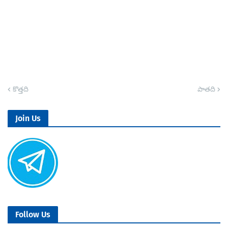
కొత్తది
పాతది
Join Us
Follow Us