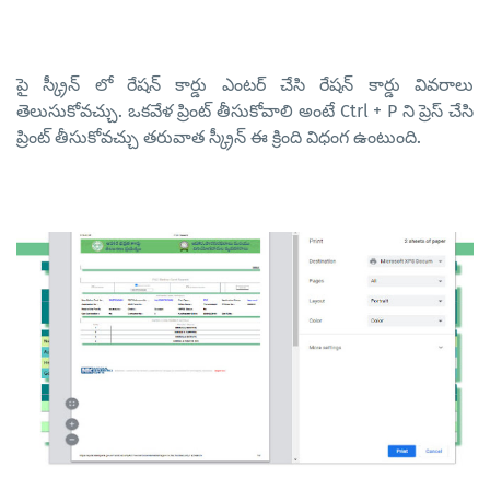
పై స్క్రీన్ లో రేషన్ కార్డు ఎంటర్ చేసి రేషన్ కార్డు వివరాలు
తెలుసుకోవచ్చు. ఒకవేళ ప్రింట్ తీసుకోవాలి అంటే Ctrl + P ని ప్రెస్ చేసి
ప్రింట్ తీసుకోవచ్చు తరువాత స్క్రీన్ ఈ క్రింది విధంగ ఉంటుంది.