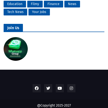
Education
Filmy
Finance
News
Tech News
Your Jobs
Join Us
@Copyright 2025-2027