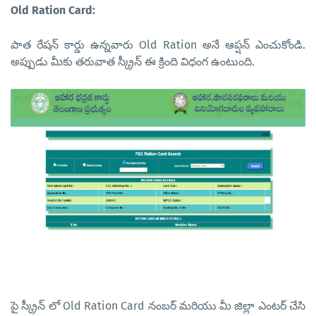
Old Ration Card:
పాత రేషన్ కార్డు ఉన్నవారు Old Ration అనే ఆప్షన్ ఎంచుకోండి.
అప్పుడు మీకు తరువాత స్క్రీన్ ఈ క్రింది విధంగ ఉంటుంది.
పై స్క్రీన్ లో Old Ration Card
నంబర్
మరియు మీ జిల్లా ఎంటర్ చేసి