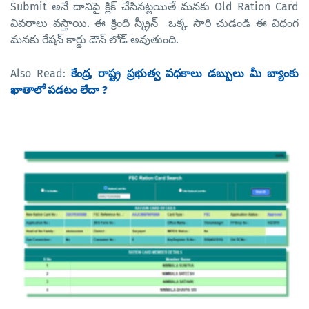
Submit అనే దానిపై క్లిక్ చేసినట్లయితే మనకు Old Ration Card
వివరాలు వస్తాయి. ఈ క్రింది స్క్రీన్ ఒక్క సారి చుడండి ఈ విధంగ
మనకు రేషన్ కార్డు డౌన్ లోడ్ అవుతుంది.
Also Read:
కేంద్ర, రాష్ట్ర ప్రభుత్వ పధకాలు డబ్బులు మీ బ్యాంకు
ఖాతాలో పడటం లేదా ?