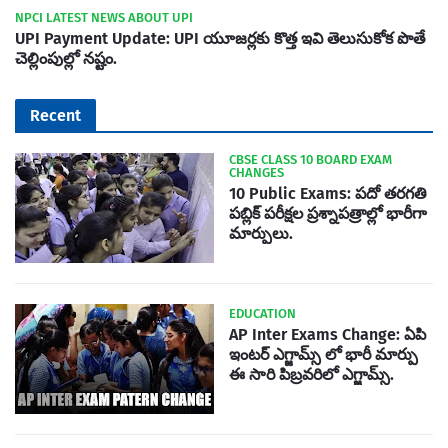
NPCI LATEST NEWS ABOUT UPI
UPI Payment Update: UPI యూజర్లకు కొత్త ఇవి తెలుసుకోక పొతే
చెల్లింపుల్లో నష్టం.
Recent
CBSE CLASS 10 BOARD EXAM
CHANGES
10 Public Exams: పదో తరగతి
పబ్లిక్‌ పరీక్షల ప్రశ్నాపత్రాల్లో భారీగా
మార్పులు.
EDUCATION
AP Inter Exams Change: ఏపి
ఇంటర్ ఎగ్జామ్స్ లో భారీ మార్పు
ఈ సారి పిబ్రవరిలో ఎగ్జామ్స్.