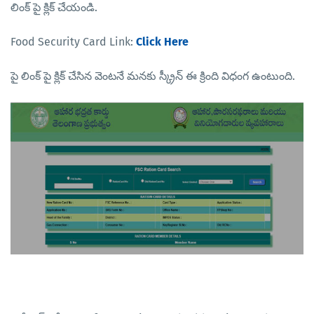
లింక్ పై క్లిక్ చేయండి.
Food Security Card Link:
Click Here
పై లింక్ పై క్లిక్ చేసిన వెంటనే మనకు స్క్రీన్ ఈ క్రింది విధంగ ఉంటుంది.