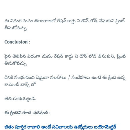
ఈ విధంగ మనం తెలంగాణలో రేషన్ కార్డు ని డౌన్ లోడ్ చేసుకుని ప్రింట్
తీసుకోవచ్చు.
Conclusion :
పైన తెలిపిన విధంగా మనం రేషన్ కార్డు ని డౌన్ లోడ్ తీసుకుని, ప్రింట్
తీసుకోవచ్చు
దీనికి సంభందించి
ఏమైనా సలహాలు / సందేహాలు ఉంటే ఈ క్రింది ఉన్న
కామెంట్ బాక్స్ లో
తెలియజెయ్యండి.
ఈ క్రిందివి కూడ చదవండి :
జీతం పూర్తిగ రావాలి అంటే సచివాలయ ఉద్యోగులు బయోమెట్రిక్