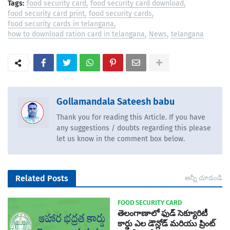
Tags:
food security card
food security card download
food security card print
food security cards
food security cards in telangana
how to download ration card in telangana
News
telangana
Gollamandala Sateesh babu
Thank you for reading this Article. If you have
any suggestions / doubts regarding this please
let us know in the comment box below.
Related Posts
అన్నీ చూడండి
FOOD SECURITY CARD
తెలంగాణాలో ఫుడ్ సెక్యూరిటీ
కార్డు ఎల డౌన్లోడ్ మరియు ప్రింట్