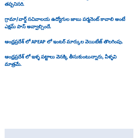
తప్పనిసరి.
గ్రామా/వార్డ్ సచివాలయ ఉద్యోగుల జాబు పర్మనెంట్ కావాలి అంటే
ఎక్షమ్ పాస్ అవ్వాల్సిందే.
ఆంధ్రప్రదేశ్ లో APEAP లో ఇంటర్ మార్కుల వెయిటేజ్ తొలగింపు.
ఆంధ్రప్రదేశ్ లో ఇళ్ళ పట్టాలు వెనక్కి తీసుకుంటున్నారు, వీళ్ళవి
మాత్రమే.