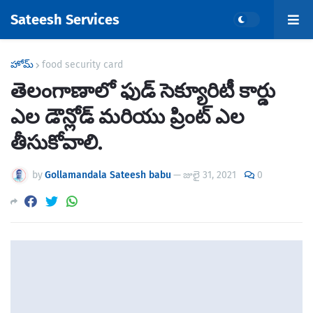
Sateesh Services
హోమ్
food security card
తెలంగాణాలో ఫుడ్ సెక్యూరిటీ కార్డు
ఎల డౌన్లోడ్ మరియు ప్రింట్ ఎల
తీసుకోవాలి.
by
Gollamandala Sateesh babu
—
జులై 31, 2021
0