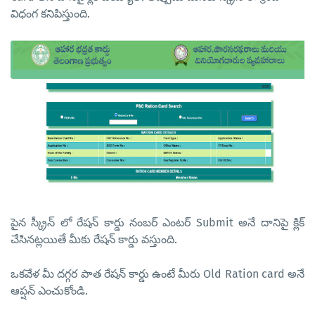
విధంగ కనిపిస్తుంది.
పైన స్క్రీన్ లో రేషన్ కార్డు నంబర్ ఎంటర్ Submit అనే దానిపై క్లిక్
చేసినట్లయితే మీకు రేషన్ కార్డు వస్తుంది.
ఒకవేళ మీ దగ్గర పాత రేషన్ కార్డు ఉంటే మీరు Old Ration card అనే
ఆప్షన్ ఎంచుకోండి.