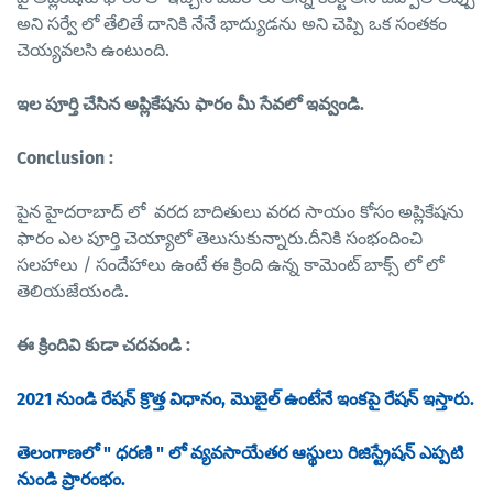
అని సర్వే లో తేలితే దానికి నేనే భాద్యుడను అని చెప్పి ఒక సంతకం
చెయ్యవలసి ఉంటుంది.
ఇల పూర్తి చేసిన అప్లికేషను ఫారం మీ సేవలో ఇవ్వండి.
Conclusion :
పైన హైదరాబాద్ లో వరద బాదితులు వరద సాయం కోసం అప్లికేషను
ఫారం ఎల పూర్తి చెయ్యాలో తెలుసుకున్నారు.దీనికి సంభందించి
సలహాలు / సందేహాలు ఉంటే ఈ క్రింది ఉన్న కామెంట్ బాక్స్ లో లో
తెలియజేయండి.
ఈ క్రిందివి కుడా చదవండి :
2021 నుండి రేషన్ క్రొత్త విధానం, మొబైల్ ఉంటేనే ఇంకపై రేషన్ ఇస్తారు.
తెలంగాణలో " ధరణి " లో వ్యవసాయేతర ఆస్థులు రిజిస్ట్రేషన్ ఎప్పటి
నుండి ప్రారంభం.