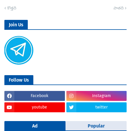
కొత్తది
పాతది
Join Us
Follow Us
Facebook
Instagram
youtube
twitter
Ad
Popular