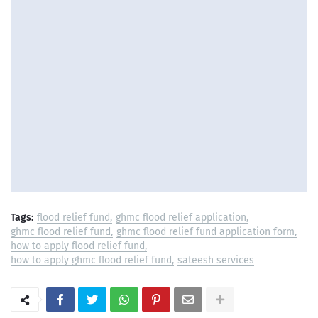
Tags:
flood relief fund
ghmc flood relief application
ghmc flood relief fund
ghmc flood relief fund application form
how to apply flood relief fund
how to apply ghmc flood relief fund
sateesh services