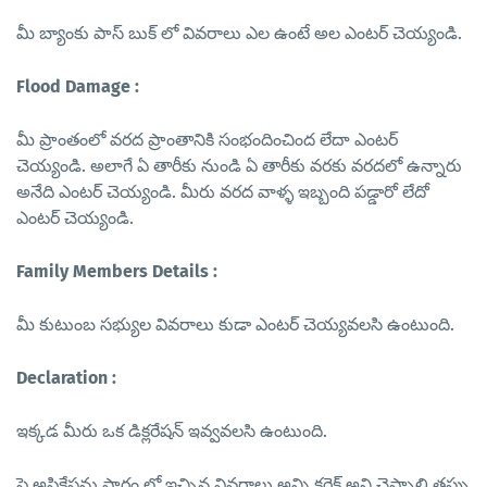
మీ బ్యాంకు పాస్ బుక్ లో వివరాలు ఎల ఉంటే అల ఎంటర్ చెయ్యండి.
Flood Damage :
మీ ప్రాంతంలో వరద ప్రాంతానికి సంభందించింద లేదా ఎంటర్
చెయ్యండి. అలాగే ఏ తారీకు నుండి ఏ తారీకు వరకు వరదలో ఉన్నారు
అనేది ఎంటర్ చెయ్యండి. మీరు వరద వాళ్ళ ఇబ్బంది పడ్డారో లేదో
ఎంటర్ చెయ్యండి.
Family Members Details :
మీ కుటుంబ సభ్యుల వివరాలు కుడా ఎంటర్ చెయ్యవలసి ఉంటుంది.
Declaration :
ఇక్కడ మీరు ఒక డిక్లరేషన్ ఇవ్వవలసి ఉంటుంది.
పై అప్లికేషను ఫారం లో ఇచ్చిన వివరాలు అన్ని కరెక్ట్ అని చెప్పాలి తప్పు