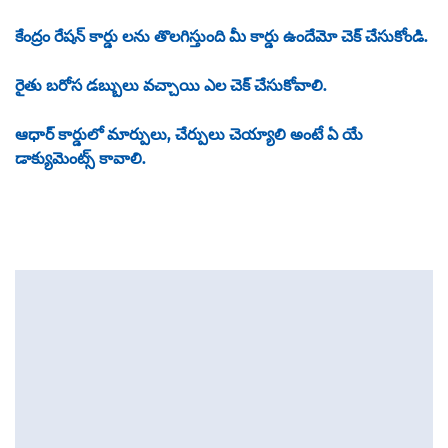
కేంద్రం రేషన్ కార్డు లను తొలగిస్తుంది మీ కార్డు ఉందేమో చెక్ చేసుకోండి.
రైతు బరోస డబ్బులు వచ్చాయి ఎల చెక్ చేసుకోవాలి.
ఆధార్ కార్డులో మార్పులు, చేర్పులు చెయ్యాలి అంటే ఏ యే
డాక్యుమెంట్స్ కావాలి.