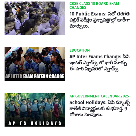
CBSE CLASS 10 BOARD EXAM
CHANGES
10 Public Exams: పదో తరగతి
పబ్లిక్‌ పరీక్షల ప్రశ్నాపత్రాల్లో భారీగా
మార్పులు.
EDUCATION
AP Inter Exams Change: ఏపి
ఇంటర్ ఎగ్జామ్స్ లో భారీ మార్పు
ఈ సారి పిబ్రవరిలో ఎగ్జామ్స్.
AP GOVERNMENT CALENDAR 2025
School Holidays: ఏపి స్కూల్స్
కాలేజీ విద్యార్ధులకు శుభవార్త. 9
రోజులు సెలవులు..