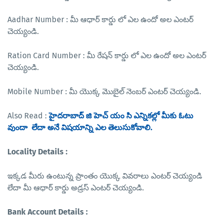
Aadhar Number : మీ ఆధార్ కార్డు లో ఎల ఉందో అల ఎంటర్
చెయ్యండి.
Ration Card Number : మీ రేషన్ కార్డు లో ఎల ఉందో అల ఎంటర్
చెయ్యండి.
Mobile Number : మీ యొక్క మొబైల్ నెంబర్ ఎంటర్ చెయ్యండి.
Also Read :
హైదరాబాద్ జి హెచ్ యం సి ఎన్నికల్లో మీకు ఓటు
వుందా లేదా అనే విషయాన్ని ఎల తెలుసుకోవాలి.
Locality Details :
ఇక్కడ మీరు ఉంటున్న ప్రాంతం యొక్క వివరాలు ఎంటర్ చెయ్యండి
లేదా మీ ఆధార్ కార్డు అడ్రస్ ఎంటర్ చెయ్యండి.
Bank Account Details :