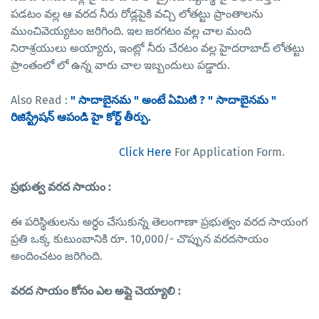
పడటం వల్ల ఆ వరద నీరు రోడ్లపైకి వచ్చి లోతట్టు ప్రాంతాలను
ముంచివెయ్యటం జరిగింది. ఇల జరగటం వల్ల చాల మంది
నిరాశ్రయులు అయ్యారు, ఇంట్లో నీరు చేరటం వల్ల హైదరాబాద్ లోతట్టు
ప్రాంతంలో లో ఉన్న వారు చాల ఇబ్బందులు పడ్డారు.
Also Read :
" సాదాబైనమ " అంటే ఏమిటి ? " సాదాబైనమ "
రిజిస్ట్రేషన్ ఆపండి హై కోర్ట్ తీర్పు.
Click Here
For Application Form.
ప్రభుత్వ వరద సాయం :
ఈ పరిస్థితులను అర్ధం చేసుకున్న తెలంగాణా ప్రభుత్వం వరద సాయంగ
ప్రతి ఒక్క కుటుంబానికి రూ. 10,000/- చొప్పున వరదసాయం
అందించటం జరిగింది.
వరద సాయం కోసం ఎల అప్లై చెయ్యాలి :