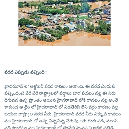
వరద ఎప్పుడు వచ్చింది :
హైదరబాద్ లో అక్టోబర్ వరద రావటం జరిగింది. ఈ వరద ఎందుకు
వచ్చిందంటే వేరే వేరే రాష్ట్రాలలో వర్షాలు బాగ పడటం వల్ల ఈ నీరు
దిగువన ఉన్న ప్రాంతం అయిన హైదరాబాద్ లోకి రావటం వల్ల అంతే
కాకుండ ఆ టైం లో హైదరాబాద్ లో ఎడతెరిపి లేని వర్షం కారణం వల్ల
బయట రాష్ట్రాల వరద నీరు, హైదరాబాద్ వరద నీరు ఎక్కువ కావటం
వల్ల హైదరాబాద్ లో ఉన్న చిన్నచిన్న చెరువు లకు గండి పడి, మూసి
నది పొంగటం వల్ల హైదరాబాద్ లో డ్రైనేజి వ్యవస్థ పై అధిక వత్తిడి