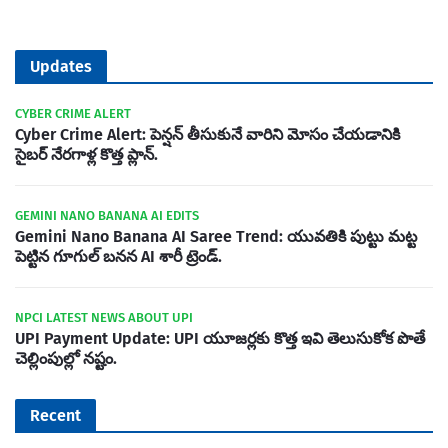
Updates
CYBER CRIME ALERT
Cyber Crime Alert: పెన్షన్ తీసుకునే వారిని మోసం చేయడానికి
సైబర్ నేరగాళ్ల కొత్త ప్లాన్.
GEMINI NANO BANANA AI EDITS
Gemini Nano Banana AI Saree Trend: యువతికి పుట్టు మట్ట
పెట్టిన గూగుల్ బనన AI శారీ ట్రెండ్.
NPCI LATEST NEWS ABOUT UPI
UPI Payment Update: UPI యూజర్లకు కొత్త ఇవి తెలుసుకోక పొతే
చెల్లింపుల్లో నష్టం.
Recent