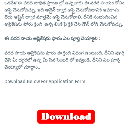
ఒకవేళ ఈ వరద బాధిత ప్రాంతాల్లో ఉన్నవారు ఈ వరద సాయం కోసం
అప్లై చేసుకోవచ్చు. ఇది ఆన్లైన్ ద్వార అప్లై చేసుకోవటానికి అవకాశం
లేదు ఆఫ్లైన్ ద్వార మాత్రమే అప్లై చేసుకోవాలి. దీనికి సంభందించిన
అప్లికేషను ఫోరం క్రింది ఉన్న లింక్ పై క్లిక్ చేసి డౌన్ లోడ్ చేసుకోవచ్చు.
ఈ వరద సాయ అప్లికేషను ఫారం ఎల పూర్తి చెయ్యాలి :
వరద సాయ అప్లికేషను ఫారం ఈ క్రింది విధంగ ఉంటుంది. దీనిని పూర్తి
చేసి మీ దగ్గరలో ఉన్న మీ సేవ సెంటర్ లో ఇవ్వండి. దీనిని ఎల పూర్తి
చెయ్యాలో చూద్దాం..
Download Below For Application Form