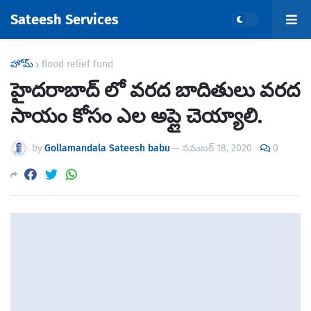
Sateesh Services
హోమ్
flood relief fund
హైదరాబాద్ లో వరద బాదితులు వరద
సాయం కోసం ఎల అప్లై చెయ్యాలి.
by
Gollamandala Sateesh babu
—
నవంబర్ 18, 2020
0