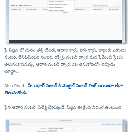
పై స్క్రీన్ లో మనం తల్లి యొక్క ఆధార్ కార్డు, పాన్ కార్డు, బ్యాంకు ఎకౌంటు
నంబర్, బెనిఫిసియరి నంబర్, రిక్వెస్ట్ నంబర్ ద్వార మన పేమెంట్ స్టేటస్
తెలుసుకొనవచ్చు. ఆధార్ నంబర్ ద్వార ఎల తెసుకోవచ్చో ఇప్పుడు
చూద్దాం.
Also Read :
మీ ఆధార్ నంబర్ కి మొబైల్ నంబర్ లింక్ అయిందా లేదా
తెలుసుకోండి.
పైన ఆధార్ నంబర్ సెలెక్ట్ చెయ్యండి. స్క్రీన్ ఈ క్రింది విధంగ ఉంటుంది.