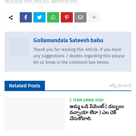
ap amma vodi new list
apamma vodi
Gollamandala Sateesh babu
Thank you for reading this Article. If you have
any suggestions / doubts regarding this please
let us know in the comment box below.
Related Posts
అన్నీ చూడండి
2 TERM AMMA VODI
అమ్మ ఒడి పేమెంట్ ( డబ్బులు
వచ్చాయా లేదా ) ఎల చెక్
చేసుకోవాలి.