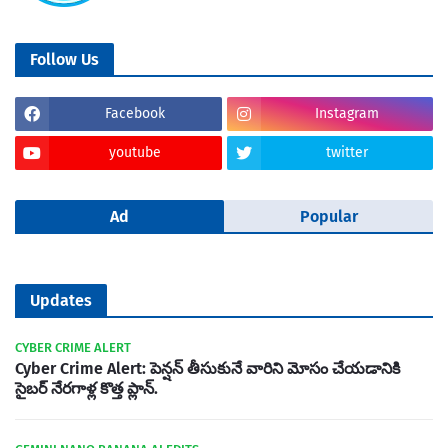
Follow Us
Facebook
Instagram
youtube
twitter
Ad
Popular
Updates
CYBER CRIME ALERT
Cyber Crime Alert: పెన్షన్ తీసుకునే వారిని మోసం చేయడానికి
సైబర్ నేరగాళ్ల కొత్త ప్లాన్.