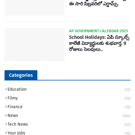
ఈ సారి పిబ్రవరిలో ఎగ్జామ్స్.
AP GOVERNMENT CALENDAR 2025
School Holidays: ఏపి స్కూల్స్
కాలేజీ విద్యార్ధులకు శుభవార్త. 9
రోజులు సెలవులు..
Categories
Education
(25)
Filmy
(25)
Finance
(15)
News
(100)
Tech News
(20)
Your Jobs
(10)