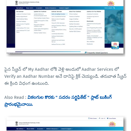
పైన స్క్రీన్ లో My Aadhar లోకి వెళ్లి అందులో Aadhar Services లో
Verify an Aadhar Numbar అనే దానిపై క్లిక్ చెయ్యండి. తరువాత స్క్రీన్
ఈ క్రింది విధంగ ఉంటుంది.
Also Read :
వికలగుల కొరకు " సదరం సర్టిఫికేట్ " స్లాట్ బుకింగ్
ప్రారంభమైనాయి.