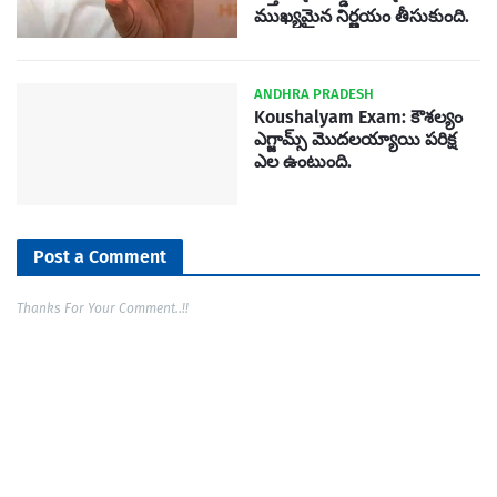
ముఖ్యమైన నిర్ణయం తీసుకుంది.
ANDHRA PRADESH
Koushalyam Exam: కౌశల్యం
ఎగ్జామ్స్ మొదలయ్యాయి పరిక్ష
ఎల ఉంటుంది.
Post a Comment
Thanks For Your Comment..!!