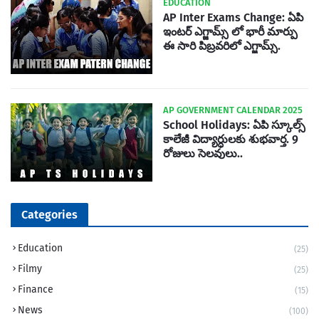
EDUCATION
AP Inter Exams Change: ఏపి
ఇంటర్ ఎగ్జామ్స్ లో భారీ మార్పు
ఈ సారి పిబ్రవరిలో ఎగ్జామ్స్.
AP GOVERNMENT CALENDAR 2025
School Holidays: ఏపి స్కూల్స్
కాలేజీ విద్యార్ధులకు శుభవార్త. 9
రోజులు సెలవులు..
Categories
Education
(25)
Filmy
(25)
Finance
(15)
News
(100)