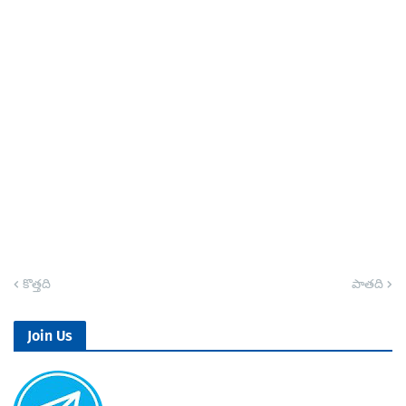
కొత్తది
పాతది
Join Us