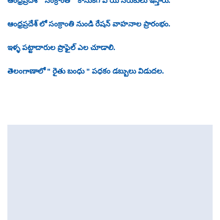
ఆంధ్రప్రదేశ్ " సంక్రాంతి " కానుకగ ఏ యే సరుకులు ఇస్తారు.
ఆంధ్రప్రదేశ్ లో సంక్రాంతి నుండి రేషన్ వాహనాల ప్రారంభం.
ఇళ్ళ పట్టాదారుల ప్రొఫైల్ ఎల చూడాలి.
తెలంగాణాలో " రైతు బంధు " పధకం డబ్బులు విడుదల.