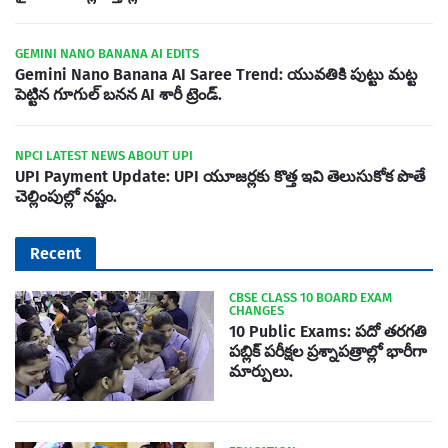
GEMINI NANO BANANA AI EDITS
Gemini Nano Banana AI Saree Trend: యువతికి పుట్టు మట్ట
పెట్టిన గూగుల్ బనన AI శారీ ట్రెండ్.
NPCI LATEST NEWS ABOUT UPI
UPI Payment Update: UPI యూజర్లకు కొత్త ఇవి తెలుసుకోక పొతే
చెల్లింపుల్లో నష్టం.
Recent
CBSE CLASS 10 BOARD EXAM
CHANGES
10 Public Exams: పదో తరగతి
పబ్లిక్‌ పరీక్షల ప్రశ్నాపత్రాల్లో భారీగా
మార్పులు.