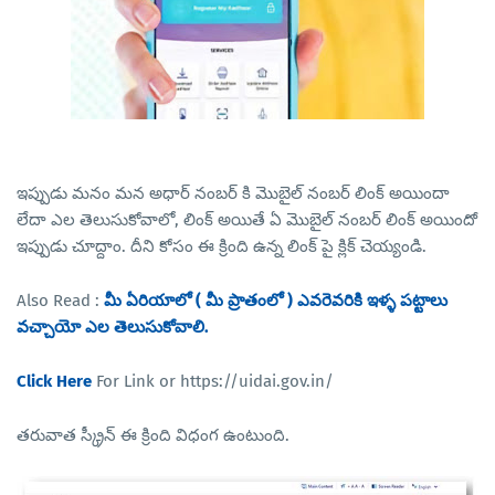
ఇప్పుడు మనం మన అధార్ నంబర్ కి మొబైల్ నంబర్ లింక్ అయిందా
లేదా ఎల తెలుసుకోవాలో, లింక్ అయితే ఏ మొబైల్ నంబర్ లింక్ అయిందో
ఇప్పుడు చూద్దాం. దీని కోసం ఈ క్రింది ఉన్న లింక్ పై క్లిక్ చెయ్యండి.
Also Read :
మీ ఏరియాలో ( మీ ప్రాతంలో ) ఎవరెవరికి ఇళ్ళ పట్టాలు
వచ్చాయో ఎల తెలుసుకోవాలి.
Click Here
For Link or https://uidai.gov.in/
తరువాత స్క్రీన్ ఈ క్రింది విధంగ ఉంటుంది.