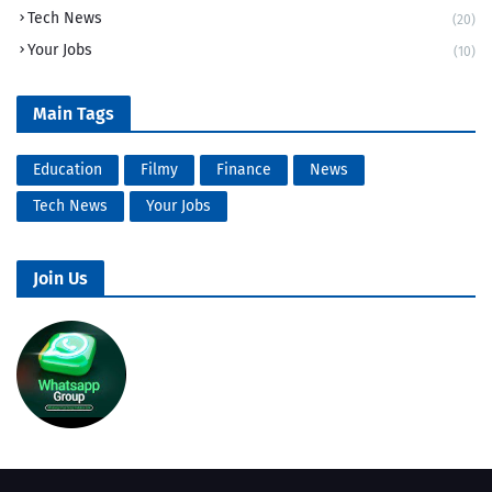
Tech News
(20)
Your Jobs
(10)
Main Tags
Education
Filmy
Finance
News
Tech News
Your Jobs
Join Us