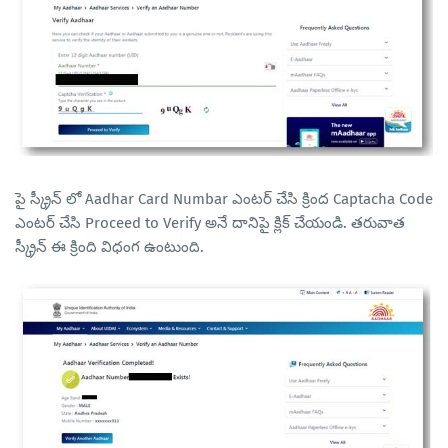
పై స్క్రీన్ లో Aadhar Card Numbar ఎంటర్ చేసి క్రింద Captacha Code
ఎంటర్ చేసి Proceed to Verify అనే దానిపై క్లిక్ చేయండి. తరువాత
స్క్రీన్ ఈ క్రింది విధంగ ఉంటుంది.