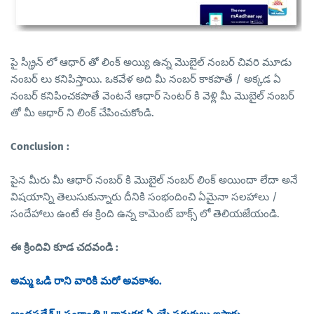
పై స్క్రీన్ లో ఆధార్ తో లింక్ అయ్యి ఉన్న మొబైల్ నంబర్ చివరి మూడు
నంబర్ లు కనిపిస్తాయి. ఒకవేళ అది మీ నంబర్ కాకపొతే / అక్కడ ఏ
నంబర్ కనిపించకపొతే వెంటనే ఆధార్ సెంటర్ కి వెళ్లి మీ మొబైల్ నంబర్
తో మీ ఆధార్ ని లింక్ చేపించుకోండి.
Conclusion :
పైన మీరు మీ ఆధార్ నంబర్ కి మొబైల్ నంబర్ లింక్ అయిందా లేదా అనే
విషయాన్ని తెలుసుకున్నారు దీనికి సంభందించి ఏమైనా సలహాలు /
సందేహాలు ఉంటే ఈ క్రింది ఉన్న కామెంట్ బాక్స్ లో తెలియజేయండి.
ఈ క్రిందివి కూడ చదవండి :
అమ్మ ఒడి రాని వారికి మరో అవకాశం.