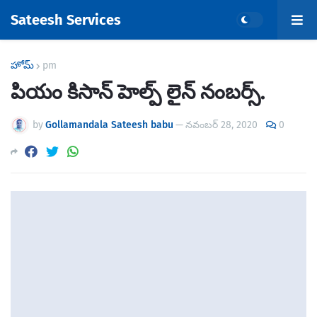
Sateesh Services
హోమ్
pm
పియం కిసాన్ హెల్ప్ లైన్ నంబర్స్.
by
Gollamandala Sateesh babu
—
నవంబర్ 28, 2020
0