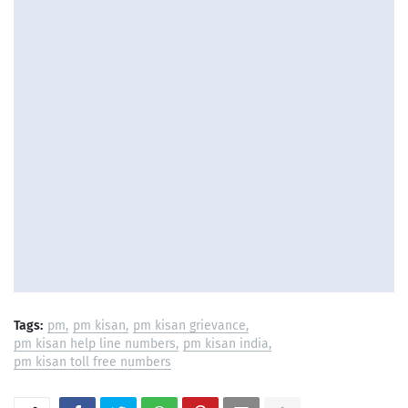
Tags:
pm
pm kisan
pm kisan grievance
pm kisan help line numbers
pm kisan india
pm kisan toll free numbers