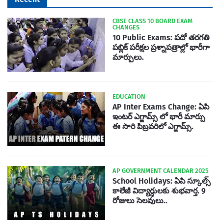
CBSE CLASS 10 BOARD EXAM
CHANGES
10 Public Exams: పదో తరగతి
పబ్లిక్‌ పరీక్షల ప్రశ్నాపత్రాల్లో భారీగా
మార్పులు.
EDUCATION
AP Inter Exams Change: ఏపి
ఇంటర్ ఎగ్జామ్స్ లో భారీ మార్పు
ఈ సారి పిబ్రవరిలో ఎగ్జామ్స్.
AP GOVERNMENT CALENDAR 2025
School Holidays: ఏపి స్కూల్స్
కాలేజీ విద్యార్ధులకు శుభవార్త. 9
రోజులు సెలవులు..