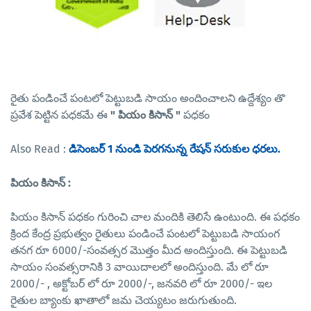
రైతు పండించే పంటలో పెట్టుబడి సాయం అందించాలని ఉద్దేశ్యం తొ
ప్రవేశ పెట్టిన పధకమే ఈ
" పియం కిసాన్ "
పధకం
Also Read :
డిసెంబర్ 1 నుండి పెరగనున్న రేషన్ సరుకుల ధరలు.
పియం కిసాన్ :
పియం కిసాన్ పధకం గురించి చాల మందికి తెలిసే ఉంటుంది. ఈ పధకం
క్రింద కేంద్ర ప్రభుత్వం రైతులు పండించే పంటలో పెట్టుబడి సాయంగ
తనగ రూ 6000/-సంవత్సర మొత్తం మీద అందిస్తుంది. ఈ పెట్టుబడి
సాయం సంవత్సరానికి 3 వాయిదాలలో అందిస్తుంది. మే లో రూ
2000/- , అక్టోబర్ లో రూ 2000/-, జనవరి లో రూ 2000/- ఇల
రైతుల బ్యాంకు ఖాతాలో జమ చెయ్యటం జరుగుతుంది.