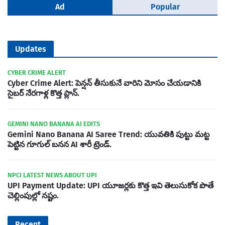
Ad
Popular
Updates
CYBER CRIME ALERT
Cyber Crime Alert: పెన్షన్ తీసుకునే వారిని మోసం చేయడానికి
సైబర్ నేరగాళ్ల కొత్త ప్లాన్.
GEMINI NANO BANANA AI EDITS
Gemini Nano Banana AI Saree Trend: యువతికి పుట్టు మట్ట
పెట్టిన గూగుల్ బనన AI శారీ ట్రెండ్.
NPCI LATEST NEWS ABOUT UPI
UPI Payment Update: UPI యూజర్లకు కొత్త ఇవి తెలుసుకోక పొతే
చెల్లింపుల్లో నష్టం.
Recent