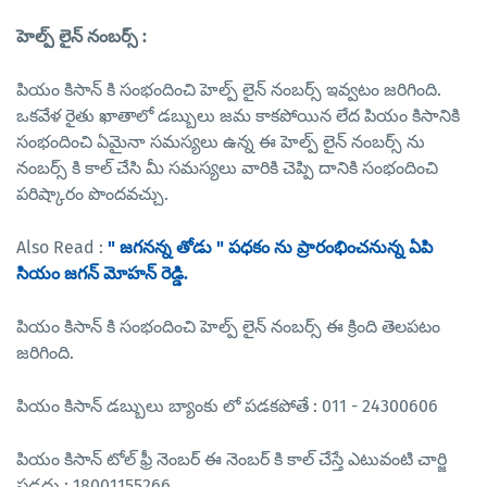
హెల్ప్ లైన్ నంబర్స్ :
పియం కిసాన్ కి సంభందించి హెల్ప్ లైన్ నంబర్స్ ఇవ్వటం జరిగింది.
ఒకవేళ రైతు ఖాతాలో డబ్బులు జమ కాకపోయిన లేద పియం కిసానికి
సంభందించి ఏమైనా సమస్యలు ఉన్న ఈ హెల్ప్ లైన్ నంబర్స్ ను
నంబర్స్ కి కాల్ చేసి మీ సమస్యలు వారికి చెప్పి దానికి సంభందించి
పరిష్కారం పొందవచ్చు.
Also Read :
" జగనన్న తోడు " పధకం ను ప్రారంభించనున్న ఏపి
సియం జగన్ మోహన్ రెడ్డి.
పియం కిసాన్ కి సంభందించి హెల్ప్ లైన్ నంబర్స్ ఈ క్రింది తెలపటం
జరిగింది.
పియం కిసాన్ డబ్బులు బ్యాంకు లో పడకపోతే : 011 - 24300606
పియం కిసాన్ టోల్ ఫ్రీ నెంబర్ ఈ నెంబర్ కి కాల్ చేస్తే ఎటువంటి చార్జి
పడదు : 18001155266