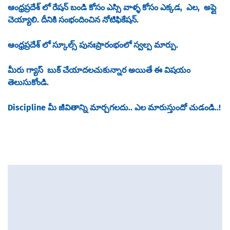
ఆంధ్రప్రదేశ్ లో రేషన్ బండి కోసం ఎస్సి వాళ్ళ కోసం ఎక్కడ, ఎల, అప్లై
చెయ్యాలి. దీనికి సంభందించిన నోటిఫికేషన్.
ఆంధ్రప్రదేశ్ లో స్కూల్స్ పునఃప్రారంభంలో స్వల్ప మార్పు.
మీరు గ్యాస్ బుక్ చేయాదలచుకున్నార అయితే ఈ విషయం
తెలుసుకోండి.
Discipline మీ జీవితాన్ని మార్చగలదు.. ఎల మారుస్తుందో చుడండి..!