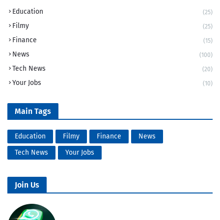
Education
(25)
Filmy
(25)
Finance
(15)
News
(100)
Tech News
(20)
Your Jobs
(10)
Main Tags
Education
Filmy
Finance
News
Tech News
Your Jobs
Join Us