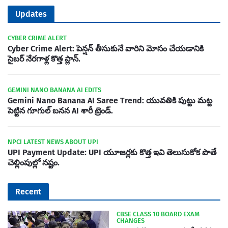
Updates
CYBER CRIME ALERT
Cyber Crime Alert: పెన్షన్ తీసుకునే వారిని మోసం చేయడానికి
సైబర్ నేరగాళ్ల కొత్త ప్లాన్.
GEMINI NANO BANANA AI EDITS
Gemini Nano Banana AI Saree Trend: యువతికి పుట్టు మట్ట
పెట్టిన గూగుల్ బనన AI శారీ ట్రెండ్.
NPCI LATEST NEWS ABOUT UPI
UPI Payment Update: UPI యూజర్లకు కొత్త ఇవి తెలుసుకోక పొతే
చెల్లింపుల్లో నష్టం.
Recent
CBSE CLASS 10 BOARD EXAM
CHANGES