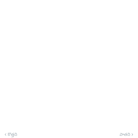
కొత్తది
పాతది