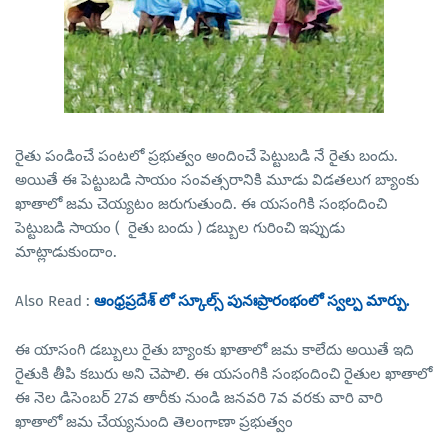
రైతు పండించే పంటలో ప్రభుత్వం అందించే పెట్టుబడి నే రైతు బందు.
అయితే ఈ పెట్టుబడి సాయం సంవత్సరానికి మూడు విడతలుగ బ్యాంకు
ఖాతాలో జమ చెయ్యటం జరుగుతుంది. ఈ యసంగికి సంభందించి
పెట్టుబడి సాయం ( రైతు బందు ) డబ్బుల గురించి ఇప్పుడు
మాట్లాడుకుందాం.
Also Read :
ఆంధ్రప్రదేశ్ లో స్కూల్స్ పునఃప్రారంభంలో స్వల్ప మార్పు.
ఈ యాసంగి డబ్బులు రైతు బ్యాంకు ఖాతాలో జమ కాలేదు అయితే ఇది
రైతుకి తీపి కబురు అని చెపాలి. ఈ యసంగికి సంభందించి రైతుల ఖాతాలో
ఈ నెల డిసెంబర్ 27వ తారీకు నుండి జనవరి 7వ వరకు వారి వారి
ఖాతాలో జమ చేయ్యనుంది తెలంగాణా ప్రభుత్వం