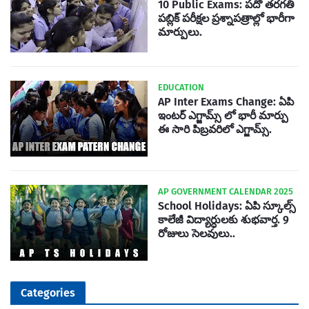
10 Public Exams: పదో తరగతి
పబ్లిక్‌ పరీక్షల ప్రశ్నాపత్రాల్లో భారీగా
మార్పులు.
EDUCATION
AP Inter Exams Change: ఏపి
ఇంటర్ ఎగ్జామ్స్ లో భారీ మార్పు
ఈ సారి పిబ్రవరిలో ఎగ్జామ్స్.
AP GOVERNMENT CALENDAR 2025
School Holidays: ఏపి స్కూల్స్
కాలేజీ విద్యార్ధులకు శుభవార్త. 9
రోజులు సెలవులు..
Categories