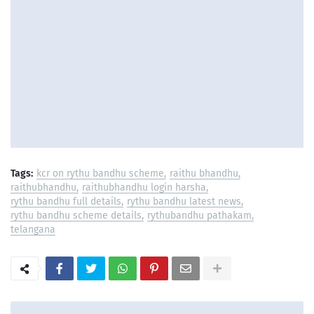
Tags:
kcr on rythu bandhu scheme
raithu bhandhu
raithubhandhu
raithubhandhu login harsha
rythu bandhu full details
rythu bandhu latest news
rythu bandhu scheme details
rythubandhu pathakam
telangana