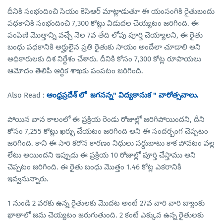
దీనికి సంభందించి సియం కెసిఆర్ మాట్లాడుతూ ఈ యంసంగికి రైతుబందు
పధకానికి సంభందించి 7,300 కోట్లు విడుదల చెయ్యటం జరిగింది. ఈ
పంపిణి మొత్తాన్ని వచ్చే నెల 7వ తేది లోపు పూర్తి చెయ్యాలని, ఈ రైతు
బంధు పధకానికి అర్హులైన ప్రతి రైతుకు సాయం అందేలా చూడాలి అని
అధికారులకు దిశ నిర్దేశం చేశారు. దీనికి కోసం 7,300 కోట్ల రూపాయలు
ఆమోదం తెలిపి ఆర్ధిక శాఖకు పంపటం జరిగింది.
Also Read :
ఆంధ్రప్రదేశ్ లో జగనన్న" విద్యకానుక " వారోత్సవాలు.
పోయిన వాన కాలంలో ఈ ప్రక్రియ రెండు రోజుల్లో జరిగిపోయిందని, దీని
కోసం 7,255 కోట్లు ఖర్చు చేయటం జరిగింది అని ఈ సందర్బంగ చెప్పటం
జరిగింది. కాని ఈ సారి కరోన కారణం నిధులు సర్దుబాటు కాక పోవటం వల్ల
లేటు అయిందని ఇప్పుడు ఈ ప్రక్రియ 10 రోజుల్లో పూర్తి చేస్తాము అని
చెప్పటం జరిగింది. ఈ రైతు బంధు మొత్తం 1.46 కోట్ల ఎకరానికి
ఇవ్వనున్నారు.
1 నుండి 2 వరకు ఉన్న రైతులకు మొదట అంటే 27వ వారి వారి బ్యాంకు
ఖాతాలో జమ చెయ్యటం జరుగుతుంది. 2 కంటే ఎక్కువ ఉన్న రైతులకు