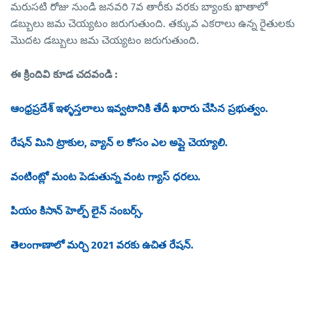
మరుసటి రోజు నుండి జనవరి 7వ తారీకు వరకు బ్యాంకు ఖాతాలో
డబ్బులు జమ చెయ్యటం జరుగుతుంది. తక్కువ ఎకరాలు ఉన్న రైతులకు
మొదట డబ్బులు జమ చెయ్యటం జరుగుతుంది.
ఈ క్రిందివి కూడ చదవండి :
ఆంధ్రప్రదేశ్ ఇళ్ళస్తలాలు ఇవ్వటానికి తేదీ ఖరారు చేసిన ప్రభుత్వం.
రేషన్ మిని ట్రాకుల, వ్యాన్ ల కోసం ఎల అప్లై చెయ్యాలి.
వంటింట్లో మంట పెడుతున్న వంట గ్యాస్ ధరలు.
పియం కిసాన్ హెల్ప్ లైన్ నంబర్స్.
తెలంగాణాలో మర్చి 2021 వరకు ఉచిత రేషన్.